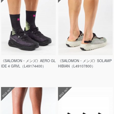
《SALOMON・メンズ》AERO GL
《SALOMON・メンズ》SOLAMP
IDE 4 GRVL（L49174400）
HIBIAN（L49107800）
SOLD OUT
SOLD OUT