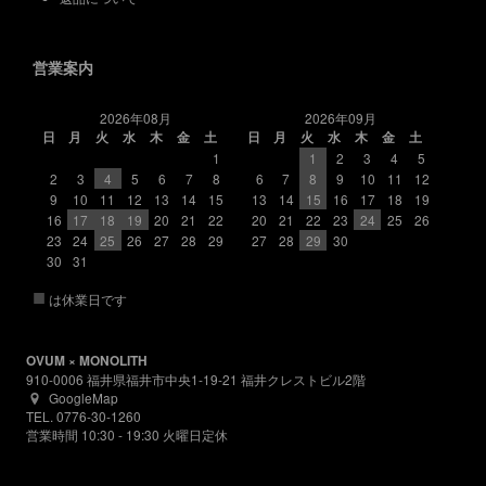
営業案内
2026年08月
2026年09月
日
月
火
水
木
金
土
日
月
火
水
木
金
土
1
1
2
3
4
5
2
3
4
5
6
7
8
6
7
8
9
10
11
12
9
10
11
12
13
14
15
13
14
15
16
17
18
19
16
17
18
19
20
21
22
20
21
22
23
24
25
26
23
24
25
26
27
28
29
27
28
29
30
30
31
■
は休業日です
OVUM × MONOLITH
910-0006 福井県福井市中央1-19-21 福井クレストビル2階
GoogleMap
TEL. 0776-30-1260
営業時間 10:30 - 19:30 火曜日定休