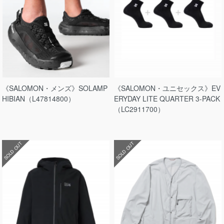
《SALOMON・メンズ》SOLAMP
《SALOMON・ユニセックス》EV
HIBIAN（L47814800）
ERYDAY LITE QUARTER 3-PACK
（LC2911700）
SOLD OUT
SOLD OUT