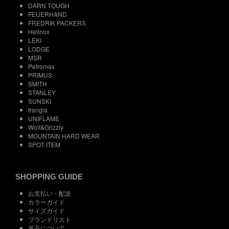
DARN TOUGH
FEUERHAND
FREDRIK PACKERS
Helinox
LEKI
LODGE
MSR
Petromax
PRIMUS
SMITH
STANLEY
SUNSKI
trangia
UNIFLAME
Wolf&Grizzly
MOUNTAIN HARD WEAR
SPOT ITEM
SHOPPING GUIDE
お支払い・配送
カラーガイド
サイズガイド
ブランドリスト
返品について