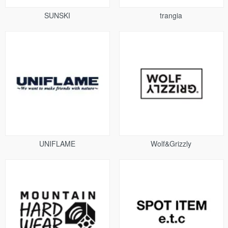
SUNSKI
trangia
UNIFLAME
Wolf&Grizzly