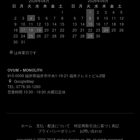
2026年08月
2026年09月
日
月
火
水
木
金
土
日
月
火
水
木
金
土
1
1
2
3
4
5
2
3
4
5
6
7
8
6
7
8
9
10
11
12
9
10
11
12
13
14
15
13
14
15
16
17
18
19
16
17
18
19
20
21
22
20
21
22
23
24
25
26
23
24
25
26
27
28
29
27
28
29
30
30
31
■
は休業日です
OVUM × MONOLITH
910-0006 福井県福井市中央1-19-21 福井クレストビル2階
GoogleMap
TEL. 0776-30-1260
営業時間 10:30 - 19:30 火曜日定休
ホーム
支払・配送について
特定商取引法に基づく表記
プライバシーポリシー
お問い合わせ
copyright © 2009-2018 global design co.,ltd. all rights reserved.