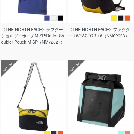
《THE NORTH FACE》ラフター
《THE NORTH FACE》ファクタ
ショルダーポーチM SP/Rafter Sh
ー 18/FACTOR 18（NM62603）
oulder Pouch M SP（NM72627）
SOLD OUT
SOLD OUT