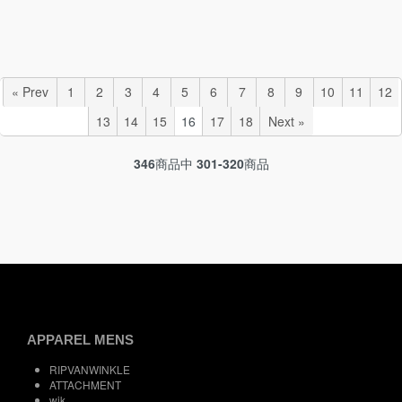
« Prev
1
2
3
4
5
6
7
8
9
10
11
12
13
14
15
16
17
18
Next »
346
商品中
301-320
商品
APPAREL MENS
RIPVANWINKLE
ATTACHMENT
wjk