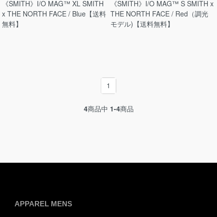
《SMITH》I/O MAG™ XL SMITH
《SMITH》I/O MAG™ S SMITH x
x THE NORTH FACE / Blue【送料
THE NORTH FACE / Red（調光
無料】
モデル)【送料無料】
1
4
商品中
1-4
商品
APPAREL MENS