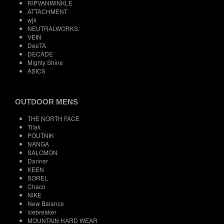
RIPVANWINKLE
ATTACHMENT
wjk
NEUTRALWORKS.
VEIN
DeeTA
DECADE
Mighty Shine
ASICS
OUTDOOR MENS
THE NORTH FACE
Tilak
POUTNIK
NANGA
SALOMON
Danner
KEEN
SOREL
Chaco
NIKE
New Balance
icebreaker
MOUNTAIN HARD WEAR