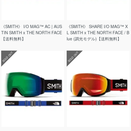
《SMITH》 I/O MAG™ AC | AUS
《SMITH》 SHARE I/O MAG™ X
TIN SMITH x THE NORTH FACE
L SMITH x THE NORTH FACE / B
【送料無料】
lue (調光モデル)【送料無料】
SOLD OUT
SOLD OUT