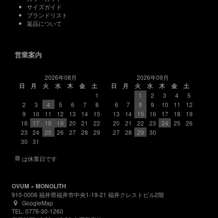
サイズガイド
ブランドリスト
返品について
営業案内
2026年08月
2026年09月
日
月
火
水
木
金
土
日
月
火
水
木
金
土
1
1
2
3
4
5
2
3
4
5
6
7
8
6
7
8
9
10
11
12
9
10
11
12
13
14
15
13
14
15
16
17
18
19
16
17
18
19
20
21
22
20
21
22
23
24
25
26
23
24
25
26
27
28
29
27
28
29
30
30
31
■
は休業日です
OVUM × MONOLITH
910-0006 福井県福井市中央1-19-21 福井クレストビル2階
GoogleMap
TEL. 0776-30-1260