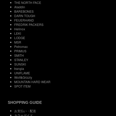
THE NORTH FACE
Aladdin
BAREBONES
DARN TOUGH
FEUERHAND
FREDRIK PACKERS
Helinox
LEKI
LODGE
MSR
Petromax
PRIMUS
SMITH
STANLEY
SUNSKI
trangia
UNIFLAME
Wolf&Grizzly
MOUNTAIN HARD WEAR
SPOT ITEM
SHOPPING GUIDE
お支払い・配送
カラーガイド