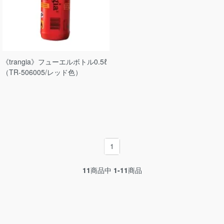
《trangia》フューエルボトル0.5ℓ
（TR-506005/レッド色）
1
11
商品中
1-11
商品