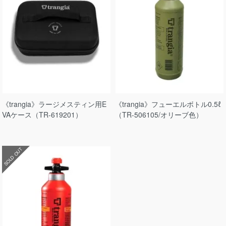
《trangia》ラージメスティン用E
《trangia》フューエルボトル0.5ℓ
VAケース（TR-619201）
（TR-506105/オリーブ色）
SOLD OUT