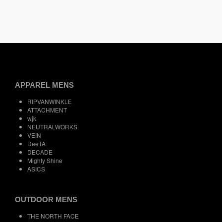
APPAREL MENS
RIPVANWINKLE
ATTACHMENT
wjk
NEUTRALWORKS.
VEIN
DeeTA
DECADE
Mighty Shine
ASICS
OUTDOOR MENS
THE NORTH FACE