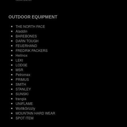
OUTDOOR EQUIPMENT
THE NORTH FACE
Aladdin
BAREBONES
DARN TOUGH
FEUERHAND
FREDRIK PACKERS
Helinox
LEKI
LODGE
MSR
Petromax
PRIMUS
SMITH
STANLEY
SUNSKI
trangia
UNIFLAME
Wolf&Grizzly
MOUNTAIN HARD WEAR
SPOT ITEM