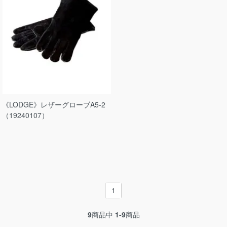
《LODGE》レザーグローブA5-2
（19240107）
1
9
商品中
1-9
商品