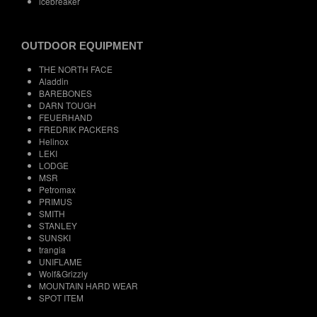
icebreaker
OUTDOOR EQUIPMENT
THE NORTH FACE
Aladdin
BAREBONES
DARN TOUGH
FEUERHAND
FREDRIK PACKERS
Helinox
LEKI
LODGE
MSR
Petromax
PRIMUS
SMITH
STANLEY
SUNSKI
trangia
UNIFLAME
Wolf&Grizzly
MOUNTAIN HARD WEAR
SPOT ITEM