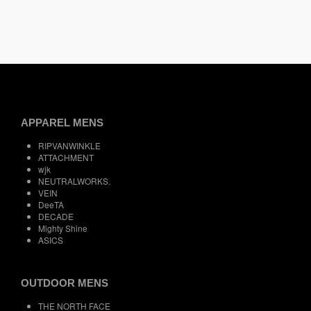
APPAREL MENS
RIPVANWINKLE
ATTACHMENT
wjk
NEUTRALWORKS.
VEIN
DeeTA
DECADE
Mighty Shine
ASICS
OUTDOOR MENS
THE NORTH FACE