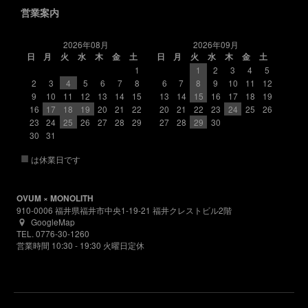
営業案内
2026年08月
2026年09月
日
月
火
水
木
金
土
日
月
火
水
木
金
土
1
1
2
3
4
5
2
3
4
5
6
7
8
6
7
8
9
10
11
12
9
10
11
12
13
14
15
13
14
15
16
17
18
19
16
17
18
19
20
21
22
20
21
22
23
24
25
26
23
24
25
26
27
28
29
27
28
29
30
30
31
■
は休業日です
OVUM × MONOLITH
910-0006 福井県福井市中央1-19-21 福井クレストビル2階
GoogleMap
TEL. 0776-30-1260
営業時間 10:30 - 19:30 火曜日定休