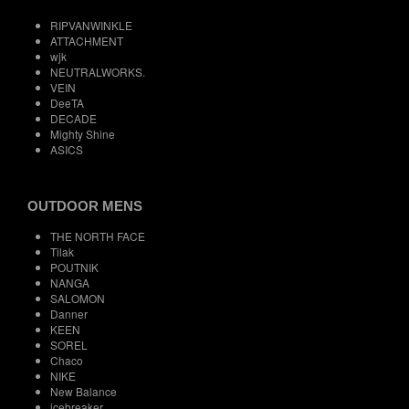
RIPVANWINKLE
ATTACHMENT
wjk
NEUTRALWORKS.
VEIN
DeeTA
DECADE
Mighty Shine
ASICS
OUTDOOR MENS
THE NORTH FACE
Tilak
POUTNIK
NANGA
SALOMON
Danner
KEEN
SOREL
Chaco
NIKE
New Balance
icebreaker