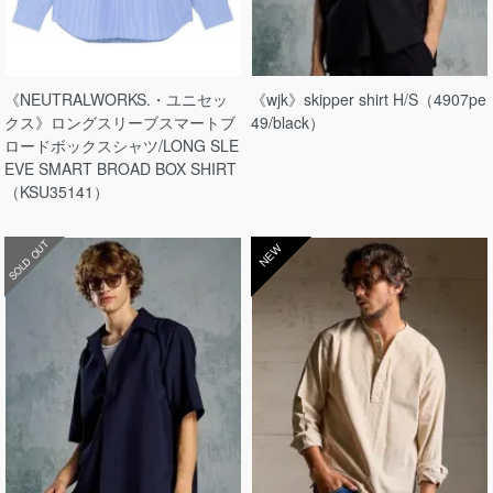
《NEUTRALWORKS.・ユニセッ
《wjk》skipper shirt H/S（4907pe
クス》ロングスリーブスマートブ
49/black）
ロードボックスシャツ/LONG SLE
EVE SMART BROAD BOX SHIRT
（KSU35141）
SOLD OUT
NEW