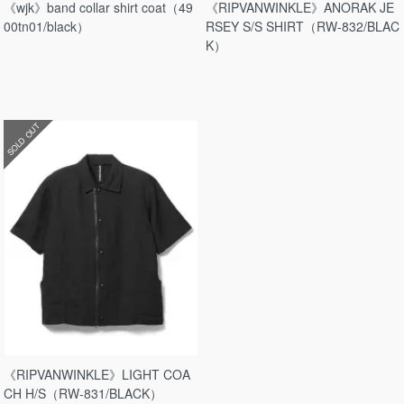
《wjk》band collar shirt coat（49
《RIPVANWINKLE》ANORAK JE
00tn01/black）
RSEY S/S SHIRT（RW-832/BLAC
K）
SOLD OUT
《RIPVANWINKLE》LIGHT COA
CH H/S（RW-831/BLACK）