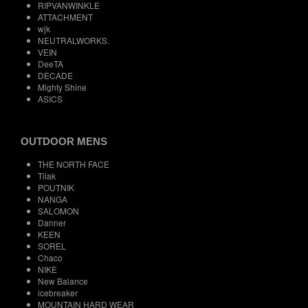
RIPVANWINKLE
ATTACHMENT
wjk
NEUTRALWORKS.
VEIN
DeeTA
DECADE
Mighty Shine
ASICS
OUTDOOR MENS
THE NORTH FACE
Tilak
POUTNIK
NANGA
SALOMON
Danner
KEEN
SOREL
Chaco
NIKE
New Balance
icebreaker
MOUNTAIN HARD WEAR