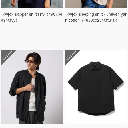
《wjk》skipper shirt H/S（4907pe
《wjk》sleeping shirt / uneven yar
49/navy）
n cotton（4886co23/natural）
SOLD OUT
SOLD OUT