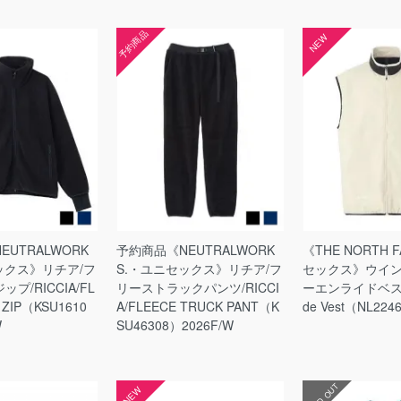
予約商品
NEW
UTRALWORK
予約商品《NEUTRALWORK
《THE NORTH 
ックス》リチア/フ
S.・ユニセックス》リチア/フ
セックス》ウイ
プ/RICCIA/FL
リーストラックパンツ/RICCI
ーエンライドベスト/
 ZIP（KSU1610
A/FLEECE TRUCK PANT（K
de Vest（NL224
W
SU46308）2026F/W
SOLD OUT
NEW