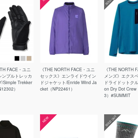
RTH FACE・ユニ
《THE NORTH FACE・ユニ
《THE NORTH 
シンプルトレッカ
セックス》エンライドウイン
メンズ》エクス
imple Trekker
ドジャケット/Enride Wind Ja
ドライドットクルー/
N12302）
cket（NP22461）
on Dry Dot Cre
3）#SUMMIT
SOLD OUT
NEW