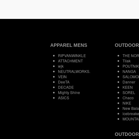
APPAREL MENS
OUTDOOR
RIPVANWINKLE
THE NOR
ATTACHMENT
Tilak
wjk
POUTNIK
NEUTRALWORKS.
NANGA
VEIN
SALOMO
DeeTA
Danner
DECADE
KEEN
Mighty Shine
SOREL
ASICS
Chaco
NIKE
New Bal
icebreake
MOUNTA
OUTDOOR