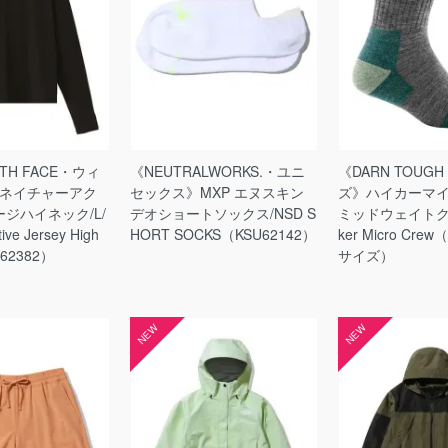
RTH FACE・ウィ
《NEUTRALWORKS.・ユニ
《DARN TOU
Sネイチャーアク
セックス》MXP エヌスキン
ズ》ハイカーマ
ジハイネック/L/
デオショートソックス/NSD S
ミッドウェイトク
tive Jersey High
HORT SOCKS（KSU62142）
ker Micro Crew
62382）
サイズ）
NEW
NEW