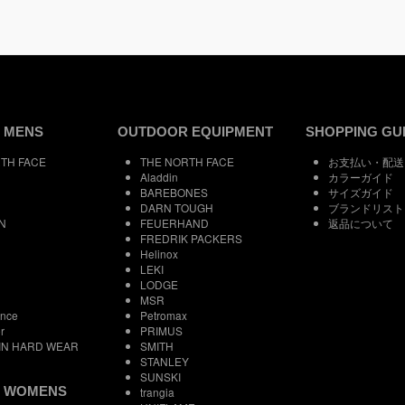
 MENS
OUTDOOR EQUIPMENT
SHOPPING GU
TH FACE
THE NORTH FACE
お支払い・配送
Aladdin
カラーガイド
BAREBONES
サイズガイド
DARN TOUGH
ブランドリスト
N
FEUERHAND
返品について
FREDRIK PACKERS
Helinox
LEKI
LODGE
MSR
ance
Petromax
r
PRIMUS
IN HARD WEAR
SMITH
STANLEY
SUNSKI
 WOMENS
trangia