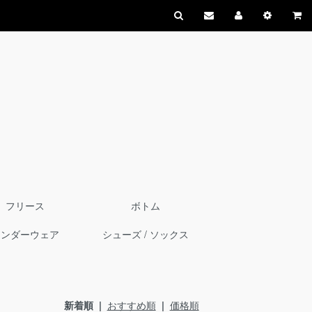
フリース
ボトム
アンダーウェア
シューズ / ソックス
新着順 |
おすすめ順
|
価格順