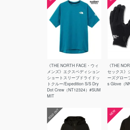
《THE NORTH FACE・ウィ
《THE NO
メンズ》エクスペディション
セックス》
ショートスリーブドライドッ
ーズグローブ/S
トクルー/Expedition S/S Dry
s Glove（N
Dot Crew（NT12324）#SUM
MIT
SOLD OUT
NEW