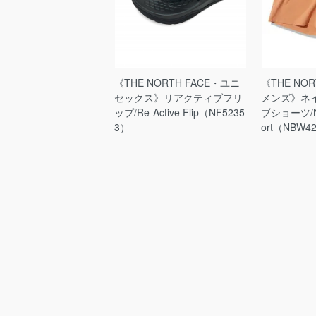
《THE NORTH FACE・ユニ
《THE NO
セックス》リアクティブフリ
メンズ》ネ
ップ/Re-Active Flip（NF5235
ブショーツ/Nat
3）
ort（NBW4