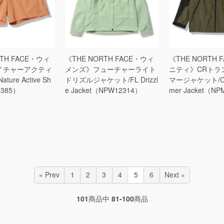
RTH FACE・ウィ
《THE NORTH FACE・ウィ
《THE NORTH 
イチャーアクティ
メンズ》フューチャーライト
ニティ》CRトラ
ure Active Sh
ドリズルジャケット/FL Drizzl
マージャケット/CR 
2385）
e Jacket（NPW12314）
mer Jacket（N
« Prev
1
2
3
4
5
6
Next »
101
商品中
81-100
商品