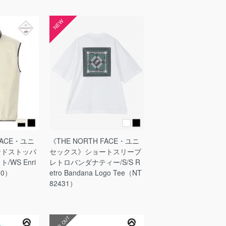
NEW
FACE・ユニ
《THE NORTH FACE・ユニ
ンドストッパ
セックス》ショートスリーブ
WS Enri
レトロバンダナティー/S/S R
60）
etro Bandana Logo Tee（NT
82431）
SOLD OUT