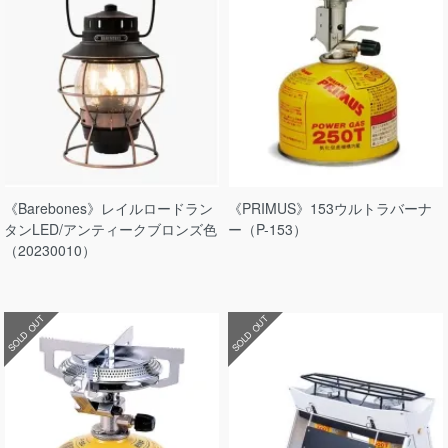
《Barebones》レイルロードラン
《PRIMUS》153ウルトラバーナ
タンLED/アンティークブロンズ色
ー（P-153）
（20230010）
SOLD OUT
SOLD OUT