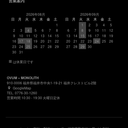
営業案内
2026年08月
2026年09月
日
月
火
水
木
金
土
日
月
火
水
木
金
土
1
1
2
3
4
5
2
3
4
5
6
7
8
6
7
8
9
10
11
12
9
10
11
12
13
14
15
13
14
15
16
17
18
19
16
17
18
19
20
21
22
20
21
22
23
24
25
26
23
24
25
26
27
28
29
27
28
29
30
30
31
■
は休業日です
OVUM × MONOLITH
910-0006 福井県福井市中央1-19-21 福井クレストビル2階
GoogleMap
TEL. 0776-30-1260
営業時間 10:30 - 19:30 火曜日定休