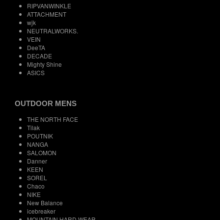
RIPVANWINKLE
ATTACHMENT
wjk
NEUTRALWORKS.
VEIN
DeeTA
DECADE
Mighty Shine
ASICS
OUTDOOR MENS
THE NORTH FACE
Tilak
POUTNIK
NANGA
SALOMON
Danner
KEEN
SOREL
Chaco
NIKE
New Balance
icebreaker
MOUNTAIN HARD WEAR