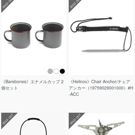
SOLD OUT
SOLD OUT
《Barebones》エナメルカップ 2
《Helinox》Chair Anchor/チェア
個セット
アンカー（19759029001000）#H
-ACC
SOLD OUT
SOLD OUT