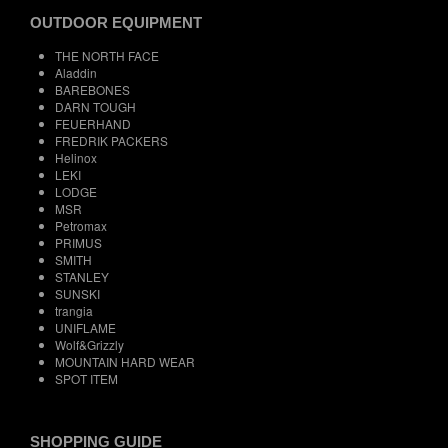
OUTDOOR EQUIPMENT
THE NORTH FACE
Aladdin
BAREBONES
DARN TOUGH
FEUERHAND
FREDRIK PACKERS
Helinox
LEKI
LODGE
MSR
Petromax
PRIMUS
SMITH
STANLEY
SUNSKI
trangia
UNIFLAME
Wolf&Grizzly
MOUNTAIN HARD WEAR
SPOT ITEM
SHOPPING GUIDE