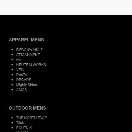
APPAREL MENS
RIPVANWINKLE
ATTACHMENT
wjk
NEUTRALWORKS.
VEIN
DeeTA
DECADE
Mighty Shine
ASICS
OUTDOOR MENS
THE NORTH FACE
Tilak
POUTNIK