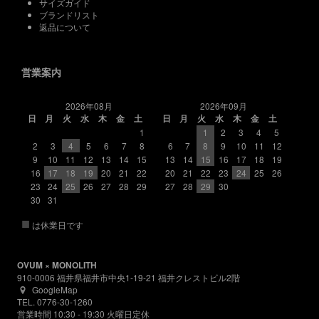
サイズガイド
ブランドリスト
返品について
営業案内
2026年08月
2026年09月
日
月
火
水
木
金
土
日
月
火
水
木
金
土
1
1
2
3
4
5
2
3
4
5
6
7
8
6
7
8
9
10
11
12
9
10
11
12
13
14
15
13
14
15
16
17
18
19
16
17
18
19
20
21
22
20
21
22
23
24
25
26
23
24
25
26
27
28
29
27
28
29
30
30
31
■
は休業日です
OVUM × MONOLITH
910-0006 福井県福井市中央1-19-21 福井クレストビル2階
GoogleMap
TEL. 0776-30-1260
営業時間 10:30 - 19:30 火曜日定休