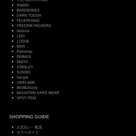
Aladdin
BAREBONES
DARN TOUGH
FEUERHAND
FREDRIK PACKERS
Helinox
LEKI
LODGE
MSR
Petromax
PRIMUS
SMITH
STANLEY
SUNSKI
trangia
UNIFLAME
Wolf&Grizzly
MOUNTAIN HARD WEAR
SPOT ITEM
SHOPPING GUIDE
お支払い・配送
カラーガイド