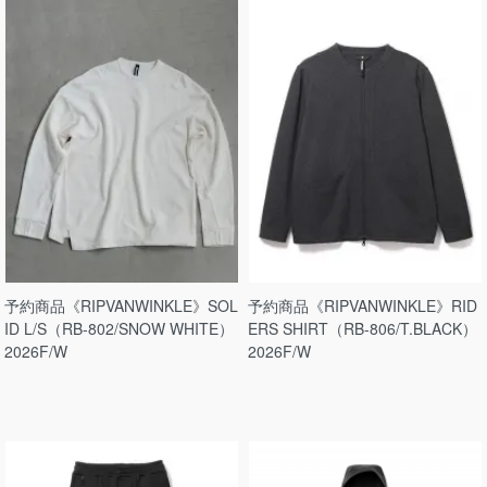
予約商品《RIPVANWINKLE》SOL
予約商品《RIPVANWINKLE》RID
ID L/S（RB-802/SNOW WHITE）
ERS SHIRT（RB-806/T.BLACK）
2026F/W
2026F/W