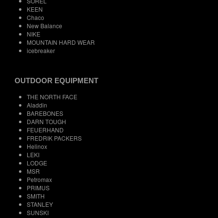
SOREL
KEEN
Chaco
New Balance
NIKE
MOUNTAIN HARD WEAR
icebreaker
OUTDOOR EQUIPMENT
THE NORTH FACE
Aladdin
BAREBONES
DARN TOUGH
FEUERHAND
FREDRIK PACKERS
Helinox
LEKI
LODGE
MSR
Petromax
PRIMUS
SMITH
STANLEY
SUNSKI