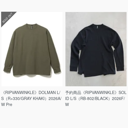
SOLD OUT
《RIPVANWINKLE》DOLMAN L/
予約商品《RIPVANWINKLE》SOL
S（R+330/GRAY KHAKI）2026A/
ID L/S（RB-802/BLACK）2026F/
W Pre
W