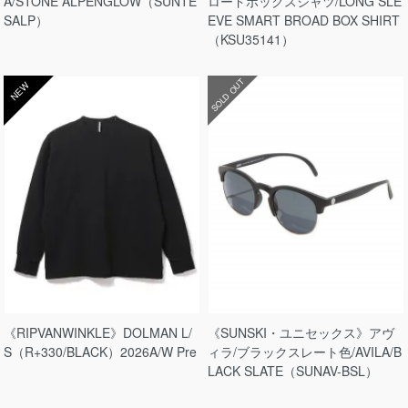
A/STONE ALPENGLOW（SUNTE
ロードボックスシャツ/LONG SLE
SALP）
EVE SMART BROAD BOX SHIRT
（KSU35141）
SOLD OUT
NEW
《RIPVANWINKLE》DOLMAN L/
《SUNSKI・ユニセックス》アヴ
S（R+330/BLACK）2026A/W Pre
ィラ/ブラックスレート色/AVILA/B
LACK SLATE（SUNAV-BSL）