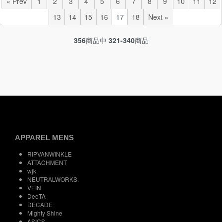
« Prev
1
2
3
4
5
6
7
8
9
10
11
12
13
14
15
16
17
18
Next »
356
商品中
321-340
商品
APPAREL MENS
RIPVANWINKLE
ATTACHMENT
wjk
NEUTRALWORKS.
VEIN
DeeTA
DECADE
Mighty Shine
ASICS