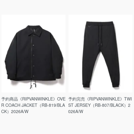
予約商品《RIPVANWINKLE》OVE
予約完売《RIPVANWINKLE》TWI
R COACH JACKET（RB-819/BLA
ST JERSEY（RB-807/BLACK）2
CK）2026A/W
026A/W