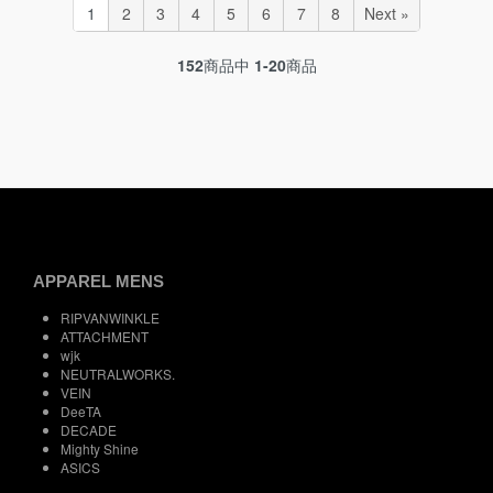
1
2
3
4
5
6
7
8
Next »
152
商品中
1-20
商品
APPAREL MENS
RIPVANWINKLE
ATTACHMENT
wjk
NEUTRALWORKS.
VEIN
DeeTA
DECADE
Mighty Shine
ASICS