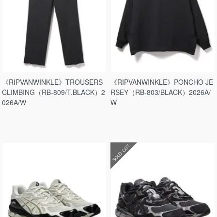
《RIPVANWINKLE》TROUSERS
《RIPVANWINKLE》PONCHO JE
CLIMBING（RB-809/T.BLACK）2
RSEY（RB-803/BLACK）2026A/
026A/W
W
SOLD OUT