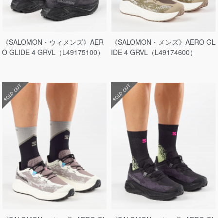
《SALOMON・ウィメンズ》AER
《SALOMON・メンズ》AERO GL
O GLIDE 4 GRVL（L49175100）
IDE 4 GRVL（L49174600）
SOLD OUT
SOLD OUT