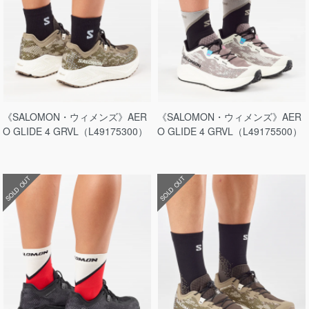
《SALOMON・ウィメンズ》AER
《SALOMON・ウィメンズ》AER
O GLIDE 4 GRVL（L49175300）
O GLIDE 4 GRVL（L49175500）
SOLD OUT
SOLD OUT