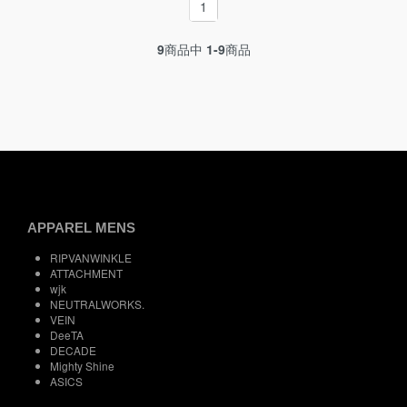
1
9
商品中
1-9
商品
APPAREL MENS
RIPVANWINKLE
ATTACHMENT
wjk
NEUTRALWORKS.
VEIN
DeeTA
DECADE
Mighty Shine
ASICS