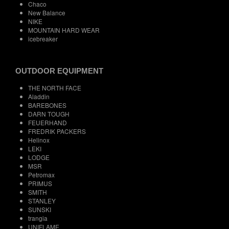
Chaco
New Balance
NIKE
MOUNTAIN HARD WEAR
icebreaker
OUTDOOR EQUIPMENT
THE NORTH FACE
Aladdin
BAREBONES
DARN TOUGH
FEUERHAND
FREDRIK PACKERS
Helinox
LEKI
LODGE
MSR
Petromax
PRIMUS
SMITH
STANLEY
SUNSKI
trangia
UNIFLAME