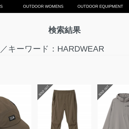
S
OUTDOOR WOMENS
OUTDOOR EQUIPMENT
検索結果
キーワード：HARDWEAR
SOLD OUT
SOLD OUT