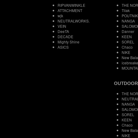
RIPVANWINKLE
THE NOR
ATTACHMENT
Tilak
wjk
POUTNIK
NEUTRALWORKS.
NANGA
VEIN
SALOMO
DeeTA
Danner
DECADE
KEEN
Mighty Shine
SOREL
ASICS
Chaco
NIKE
New Bal
icebreake
MOUNTA
OUTDOOR
THE NOR
NEUTRA
NANGA
SALOMO
SOREL
KEEN
Chaco
New Bal
NIKE