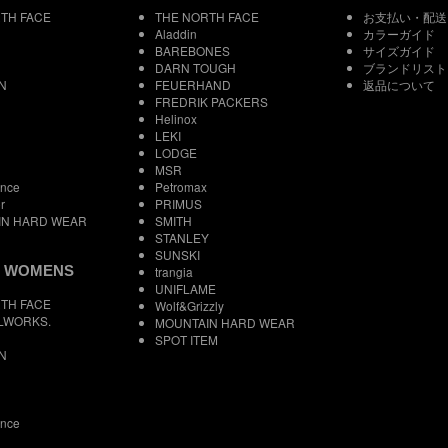
TH FACE
THE NORTH FACE
お支払い・配送
Aladdin
カラーガイド
BAREBONES
サイズガイド
DARN TOUGH
ブランドリスト
N
FEUERHAND
返品について
FREDRIK PACKERS
Helinox
LEKI
LODGE
MSR
ance
Petromax
r
PRIMUS
IN HARD WEAR
SMITH
STANLEY
SUNSKI
 WOMENS
trangia
UNIFLAME
TH FACE
Wolf&Grizzly
LWORKS.
MOUNTAIN HARD WEAR
SPOT ITEM
N
ance