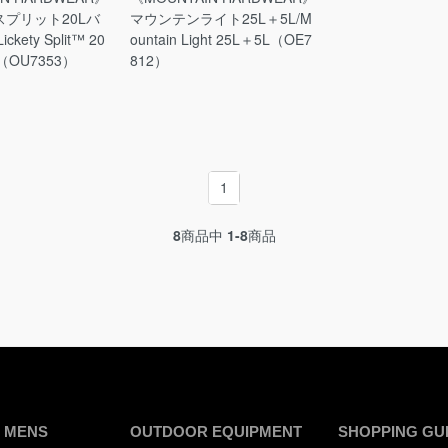
プリット20Lバ
マウンテンライト25L＋5L/M
kety Split™ 20
ountain Light 25L＋5L（OE7
k（OU7353）
812）
1
8
商品中
1-8
商品
 MENS
OUTDOOR EQUIPMENT
SHOPPING GU