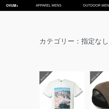
OVUM+
APPAREL MENS
OUTDOOR MEN
カテゴリー：指定なし／
SOLD OUT
SOLD OUT