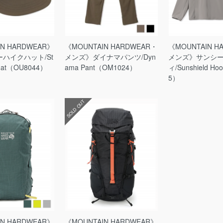
IN HARDWEAR》
《MOUNTAIN HARDWEAR・
《MOUNTAIN H
ハイクハット/St
メンズ》ダイナマパンツ/Dyn
メンズ》サンシ
e Hat（OU8044）
ama Pant（OM1024）
ィ/Sunshield H
5）
SOLD OUT
IN HARDWEAR》
《MOUNTAIN HARDWEAR》