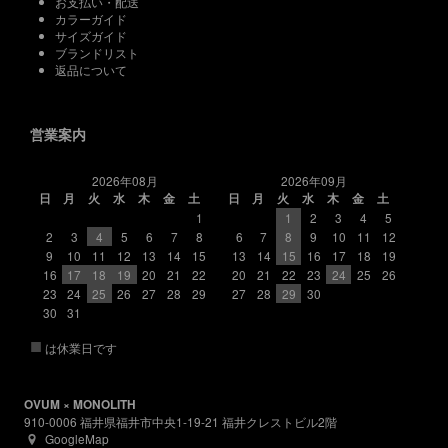
お支払い・配送
カラーガイド
サイズガイド
ブランドリスト
返品について
営業案内
2026年08月
2026年09月
日
月
火
水
木
金
土
日
月
火
水
木
金
土
1
1
2
3
4
5
2
3
4
5
6
7
8
6
7
8
9
10
11
12
9
10
11
12
13
14
15
13
14
15
16
17
18
19
16
17
18
19
20
21
22
20
21
22
23
24
25
26
23
24
25
26
27
28
29
27
28
29
30
30
31
■
は休業日です
OVUM × MONOLITH
910-0006 福井県福井市中央1-19-21 福井クレストビル2階
GoogleMap