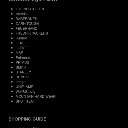
THE NORTH FACE
Aladdin
BAREBONES
DARN TOUGH
FEUERHAND
FREDRIK PACKERS
Helinox
LEKI
LODGE
MSR
Petromax
PRIMUS
SMITH
STANLEY
SUNSKI
trangia
UNIFLAME
Wolf&Grizzly
MOUNTAIN HARD WEAR
SPOT ITEM
SHOPPING GUIDE