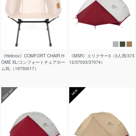
《Helinox》COMFORT CHAIR H
《MSR》エリクサー3（3人用/373
OME XL/コンフォートチェアホー
12/37033/37074）
ムXL（19750017）
SOLD OUT
NEW