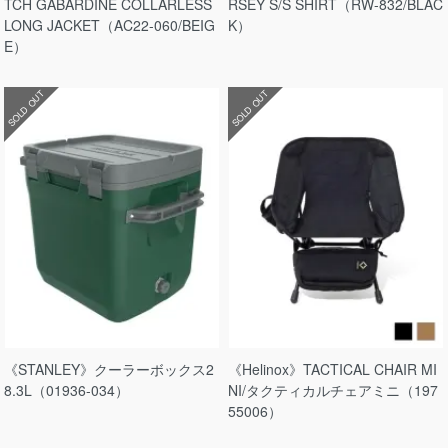
TCH GABARDINE COLLARLESS
RSEY S/S SHIRT（RW-832/BLAC
LONG JACKET（AC22-060/BEIG
K）
E）
SOLD OUT
SOLD OUT
《STANLEY》クーラーボックス2
《Helinox》TACTICAL CHAIR MI
8.3L（01936-034）
NI/タクティカルチェアミニ（197
55006）