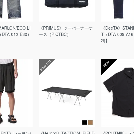
ARLON/ECO LI
《PRIMUS》ツーバーナーケ
《DeeTA》STANL
（DTA-012-E30）
ース（P-CTBC）
T（DTA-009-A
料】
SOLD OUT
NEW
MENT》レーヨン/
《Helinox》TACTICAL FIELD
《POUTNIK・メ