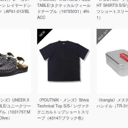
ーン レイヤードシ
TABLE/タクティカルフィール
HT SHIRTS S
AP41-013/BL
ドテーブル（19755031）#H-
ツショートスリー
ACC
1）
SOLD OUT
NEW
ンズ》UNEEK II
《POUTNIK・メンズ》Shiva
《trangia》メ
IBLE/ユニークツー
Technical Top S/S / シヴァテ
ハンドル（TR-3
（1031757:M
クニカルトップショートスリ
 Olive）
ーブ（43147/ブラック色）