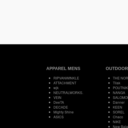
APPAREL MENS
OUTDOOR
RIPVANWINKLE
THE NOR
ATTACHMENT
Tilak
wjk
POUTNIK
NEUTRALWORKS.
NANGA
VEIN
SALOMO
DeeTA
Danner
DECADE
KEEN
Mighty Shine
SOREL
ASICS
Chaco
NIKE
New Bal