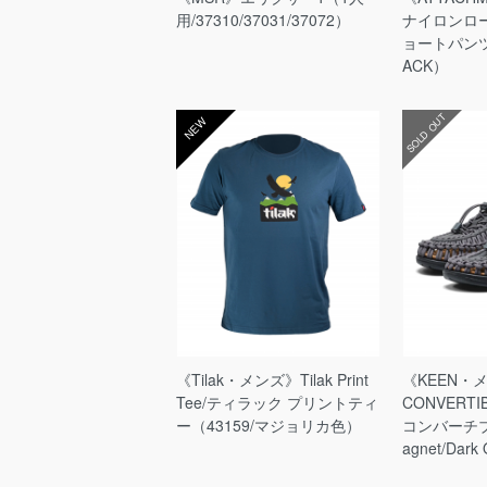
用/37310/37031/37072）
ナイロンロ
ョートパンツ（
ACK）
SOLD OUT
NEW
《Tilak・メンズ》Tilak Print
《KEEN・メ
Tee/ティラック プリントティ
CONVERT
ー（43159/マジョリカ色）
コンバーチブル
agnet/Dark