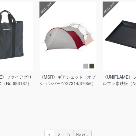
SOLD OUT
SOLD OUT
AME》ファイアグリ
《MSR》ギアシェッド（オプ
《UNIFLAME
No.683187）
ションパーツ/37314/37056）
ルフッ素鉄板（No.
1
2
3
Next »