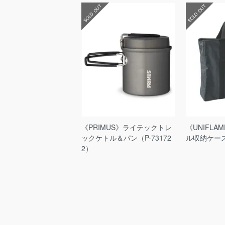
SOLD OUT
SOLD OUT
《PRIMUS》ライテックトレ
《UNIFL
ックケトル＆パン（P-73172
ル収納ケース（
2）