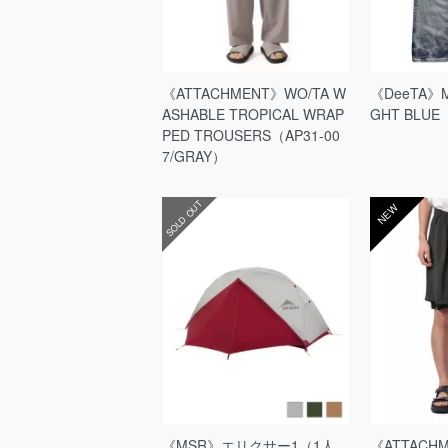
《ATTACHMENT》WO/TA W
《DeeTA》M
ASHABLE TROPICAL WRAP
GHT BLUE
PED TROUSERS（AP31-00
7/GRAY）
SOLD OUT
NEW
《MSR》エリクサー1（1人
《ATTACH