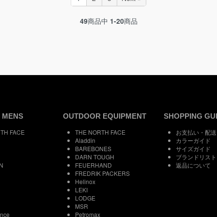
49
商品中
1-20
商品
 MENS
OUTDOOR EQUIPMENT
SHOPPING GU
TH FACE
THE NORTH FACE
お支払い・配送
Aladdin
カラーガイド
BAREBONES
サイズガイド
DARN TOUGH
ブランドリスト
N
FEUERHAND
返品について
FREDRIK PACKERS
Helinox
LEKI
LODGE
MSR
ance
Petromax