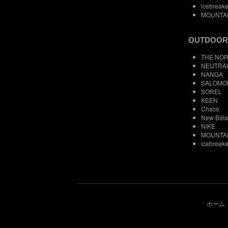
icebreake
MOUNTA
OUTDOOR
THE NOR
NEUTRA
NANGA
SALOMO
SOREL
KEEN
Chaco
New Bal
NIKE
MOUNTA
icebreake
ホーム