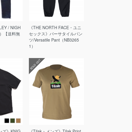
EY / NIGH
《THE NORTH FACE・ユニ
16）【送料無
セックス》バーサタイルパン
ツ/Versatile Pant（NB3265
1）
SOLD OUT
ンズ》KNIG
《Tilak・メンズ》Tilak Print