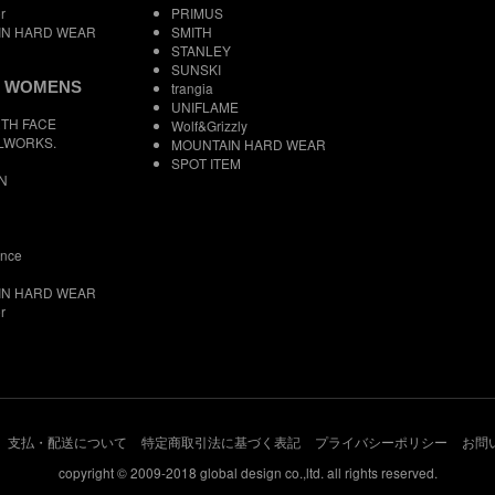
r
PRIMUS
IN HARD WEAR
SMITH
STANLEY
SUNSKI
 WOMENS
trangia
UNIFLAME
TH FACE
Wolf&Grizzly
LWORKS.
MOUNTAIN HARD WEAR
SPOT ITEM
N
ance
IN HARD WEAR
r
支払・配送について
特定商取引法に基づく表記
プライバシーポリシー
お問
copyright © 2009-2018 global design co.,ltd. all rights reserved.