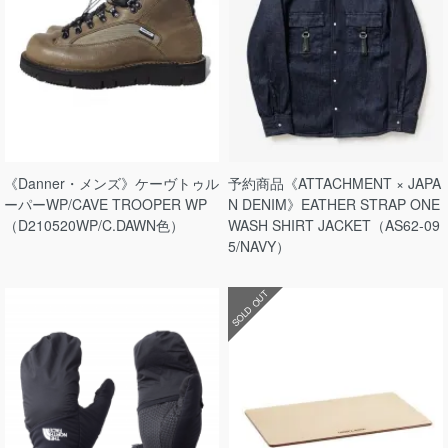
《Danner・メンズ》ケーヴトゥル
予約商品《ATTACHMENT × JAPA
ーパーWP/CAVE TROOPER WP
N DENIM》EATHER STRAP ONE
（D210520WP/C.DAWN色）
WASH SHIRT JACKET（AS62-09
5/NAVY）
SOLD OUT