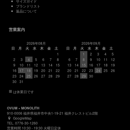
サイズガイド
ブランドリスト
返品について
営業案内
2026年08月
2026年09月
日
月
火
水
木
金
土
日
月
火
水
木
金
土
1
1
2
3
4
5
2
3
4
5
6
7
8
6
7
8
9
10
11
12
9
10
11
12
13
14
15
13
14
15
16
17
18
19
16
17
18
19
20
21
22
20
21
22
23
24
25
26
23
24
25
26
27
28
29
27
28
29
30
30
31
■
は休業日です
OVUM × MONOLITH
910-0006 福井県福井市中央1-19-21 福井クレストビル2階
GoogleMap
TEL. 0776-30-1260
営業時間 10:30 - 19:30 火曜日定休