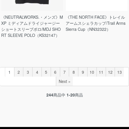
《NEUTRALWORKS.・メンズ》M
《THE NORTH FACE》トレイル
XP ミディアムドライジャージー
アームスシェラカップ/Trail Arms
ショートスリーブポロ/MDJ SHO
Sierra Cup（NN32322）
RT SLEEVE POLO（KS32147）
1
2
3
4
5
6
7
8
9
10
11
12
13
Next »
244
商品中
1-20
商品