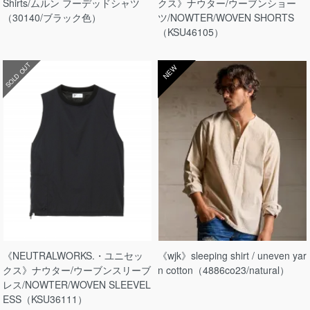
Shirts/ムルン フーデッドシャツ
クス》ナウター/ウーブンショー
（30140/ブラック色）
ツ/NOWTER/WOVEN SHORTS
（KSU46105）
SOLD OUT
NEW
《NEUTRALWORKS.・ユニセッ
《wjk》sleeping shirt / uneven yar
クス》ナウター/ウーブンスリーブ
n cotton（4886co23/natural）
レス/NOWTER/WOVEN SLEEVEL
ESS（KSU36111）