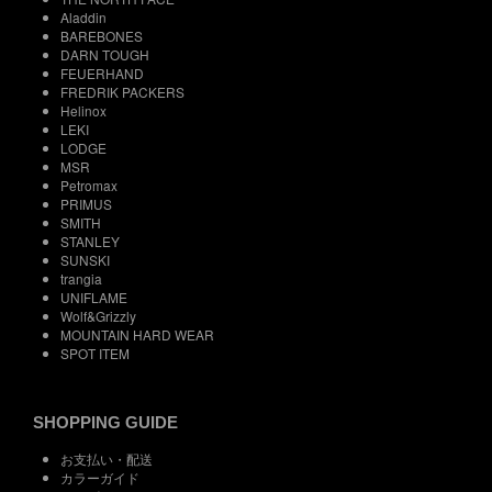
Aladdin
BAREBONES
DARN TOUGH
FEUERHAND
FREDRIK PACKERS
Helinox
LEKI
LODGE
MSR
Petromax
PRIMUS
SMITH
STANLEY
SUNSKI
trangia
UNIFLAME
Wolf&Grizzly
MOUNTAIN HARD WEAR
SPOT ITEM
SHOPPING GUIDE
お支払い・配送
カラーガイド