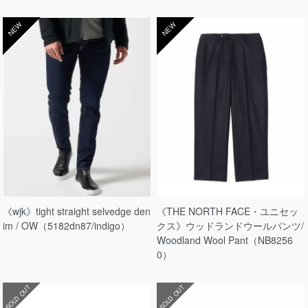
NEW
NEW
《wjk》tight straight selvedge den
《THE NORTH FACE・ユニセッ
im / OW（5182dn87/indigo）
クス》ウッドランドウールパンツ/
Woodland Wool Pant（NB8256
0）
SOLD OUT
SOLD OUT