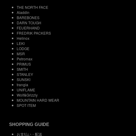
THE NORTH FACE
Aladdin
BAREBONES
DARN TOUGH
FEUERHAND
FREDRIK PACKERS
Helinox
LEKI
LODGE
MSR
Petromax
PRIMUS
SMITH
STANLEY
SUNSKI
trangia
UNIFLAME
Wolf&Grizzly
MOUNTAIN HARD WEAR
SPOT ITEM
SHOPPING GUIDE
お支払い・配送