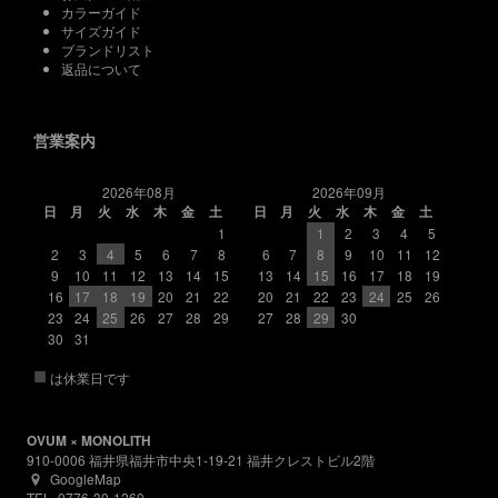
カラーガイド
サイズガイド
ブランドリスト
返品について
営業案内
2026年08月
2026年09月
日
月
火
水
木
金
土
日
月
火
水
木
金
土
1
1
2
3
4
5
2
3
4
5
6
7
8
6
7
8
9
10
11
12
9
10
11
12
13
14
15
13
14
15
16
17
18
19
16
17
18
19
20
21
22
20
21
22
23
24
25
26
23
24
25
26
27
28
29
27
28
29
30
30
31
■
は休業日です
OVUM × MONOLITH
910-0006 福井県福井市中央1-19-21 福井クレストビル2階
GoogleMap
TEL. 0776-30-1260