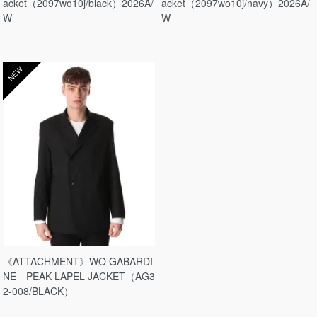
acket（2097wo10j/black）2026A/
acket（2097wo10j/navy）2026A/
W
W
NEW
《ATTACHMENT》WO GABARDI
NE PEAK LAPEL JACKET（AG3
2-008/BLACK）