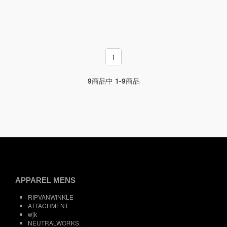
1
9
商品中
1-9
商品
APPAREL MENS
RIPVANWINKLE
ATTACHMENT
wjk
NEUTRALWORKS.