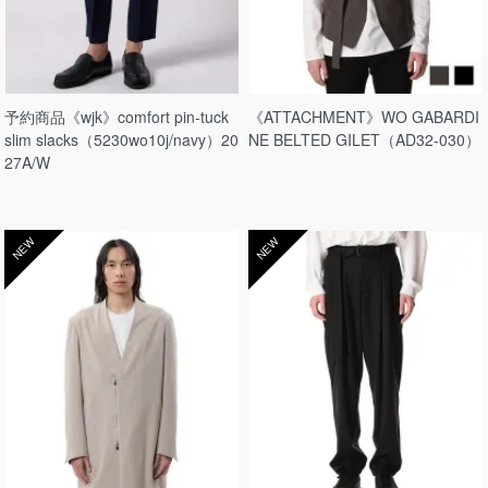
予約商品《wjk》comfort pin-tuck
《ATTACHMENT》WO GABARDI
slim slacks（5230wo10j/navy）20
NE BELTED GILET（AD32-030）
27A/W
NEW
NEW