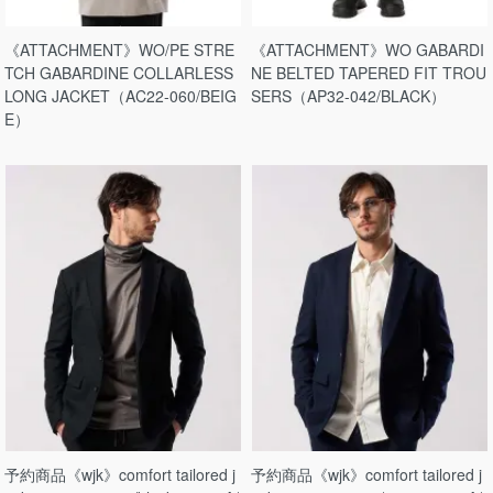
《ATTACHMENT》WO/PE STRE
《ATTACHMENT》WO GABARDI
TCH GABARDINE COLLARLESS
NE BELTED TAPERED FIT TROU
LONG JACKET（AC22-060/BEIG
SERS（AP32-042/BLACK）
E）
予約商品《wjk》comfort tailored j
予約商品《wjk》comfort tailored j