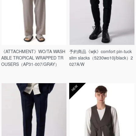
《ATTACHMENT》WO/TA WASH
予約商品《wjk》comfort pin-tuck
ABLE TROPICAL WRAPPED TR
slim slacks（5230wo10j/black）2
OUSERS（AP31-007/GRAY）
027A/W
NEW