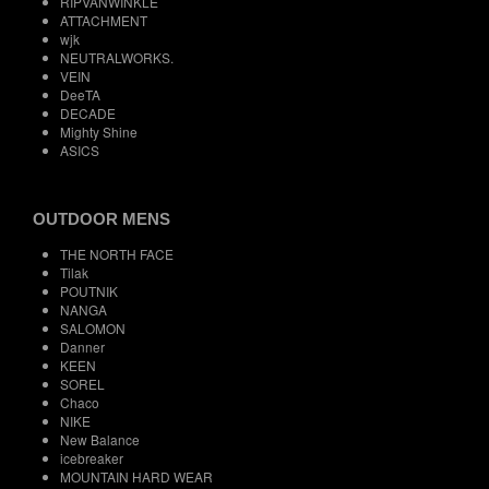
RIPVANWINKLE
ATTACHMENT
wjk
NEUTRALWORKS.
VEIN
DeeTA
DECADE
Mighty Shine
ASICS
OUTDOOR MENS
THE NORTH FACE
Tilak
POUTNIK
NANGA
SALOMON
Danner
KEEN
SOREL
Chaco
NIKE
New Balance
icebreaker
MOUNTAIN HARD WEAR