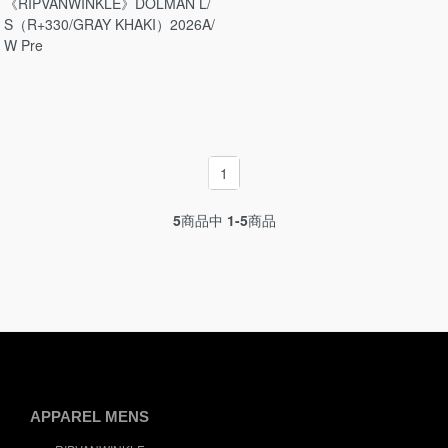
《RIPVANWINKLE》DOLMAN L/
S（R+330/GRAY KHAKI）2026A/
W Pre
1
5
商品中
1-5
商品
APPAREL MENS