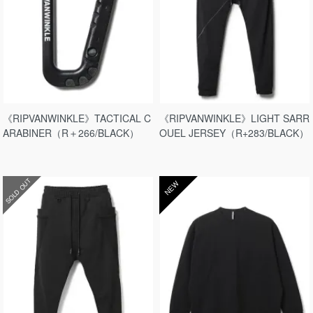
《RIPVANWINKLE》TACTICAL C
《RIPVANWINKLE》LIGHT SARR
ARABINER（R＋266/BLACK）
OUEL JERSEY（R+283/BLACK）
SOLD OUT
NEW