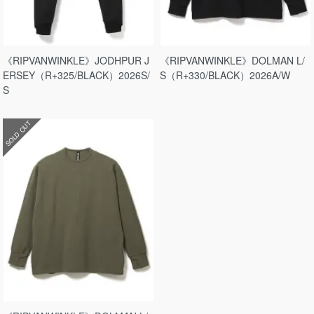
《RIPVANWINKLE》JODHPUR J
《RIPVANWINKLE》DOLMAN L/
ERSEY（R+325/BLACK）2026S/
S（R+330/BLACK）2026A/W
S
SOLD OUT