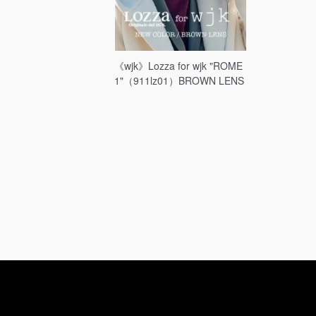
《wjk》Lozza for wjk "ROME
1"（911lz01）BROWN LENS