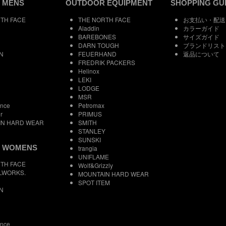
 MENS
OUTDOOR EQUIPMENT
SHOPPING GU
TH FACE
THE NORTH FACE
お支払い・配送
Aladdin
カラーガイド
BAREBONES
サイズガイド
DARN TOUGH
ブランドリスト
N
FEUERHAND
返品について
FREDRIK PACKERS
Helinox
LEKI
LODGE
MSR
ance
Petromax
r
PRIMUS
IN HARD WEAR
SMITH
STANLEY
SUNSKI
 WOMENS
trangia
UNIFLAME
TH FACE
Wolf&Grizzly
LWORKS.
MOUNTAIN HARD WEAR
SPOT ITEM
N
ance