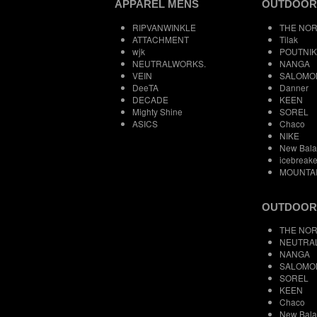
APPAREL MENS
OUTDOOR
RIPVANWINKLE
THE NOR
ATTACHMENT
Tilak
wjk
POUTNIK
NEUTRALWORKS.
NANGA
VEIN
SALOMO
DeeTA
Danner
DECADE
KEEN
Mighty Shine
SOREL
ASICS
Chaco
NIKE
New Bal
icebreake
MOUNTA
OUTDOOR
THE NOR
NEUTRA
NANGA
SALOMO
SOREL
KEEN
Chaco
New Bal