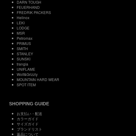
DARN TOUGH
FEUERHAND
FREDRIK PACKERS
Helinox
LEKI
LODGE
MSR
Petromax
PRIMUS
SMITH
STANLEY
SUNSKI
trangia
UNIFLAME
Wolf&Grizzly
MOUNTAIN HARD WEAR
SPOT ITEM
SHOPPING GUIDE
お支払い・配送
カラーガイド
サイズガイド
ブランドリスト
返品について