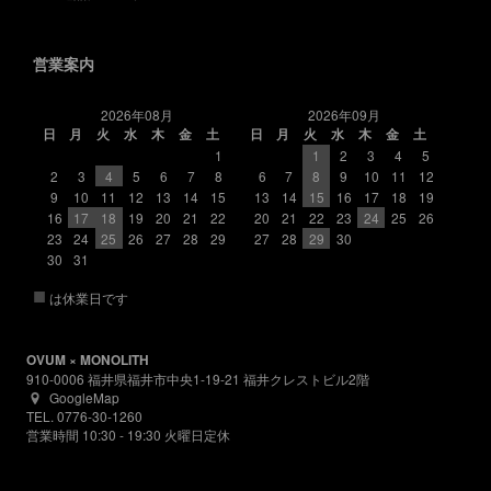
営業案内
2026年08月
2026年09月
日
月
火
水
木
金
土
日
月
火
水
木
金
土
1
1
2
3
4
5
2
3
4
5
6
7
8
6
7
8
9
10
11
12
9
10
11
12
13
14
15
13
14
15
16
17
18
19
16
17
18
19
20
21
22
20
21
22
23
24
25
26
23
24
25
26
27
28
29
27
28
29
30
30
31
■
は休業日です
OVUM × MONOLITH
910-0006 福井県福井市中央1-19-21 福井クレストビル2階
GoogleMap
TEL. 0776-30-1260
営業時間 10:30 - 19:30 火曜日定休