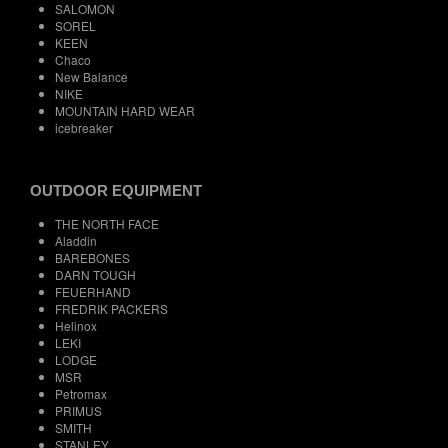
SALOMON
SOREL
KEEN
Chaco
New Balance
NIKE
MOUNTAIN HARD WEAR
icebreaker
OUTDOOR EQUIPMENT
THE NORTH FACE
Aladdin
BAREBONES
DARN TOUGH
FEUERHAND
FREDRIK PACKERS
Helinox
LEKI
LODGE
MSR
Petromax
PRIMUS
SMITH
STANLEY