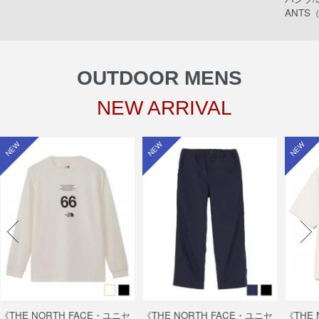
ANTS（
OUTDOOR MENS
NEW ARRIVAL
NEW
NEW
NEW
《THE NORTH FACE・ユニセ
《THE NORTH FACE・ユニセ
《THE