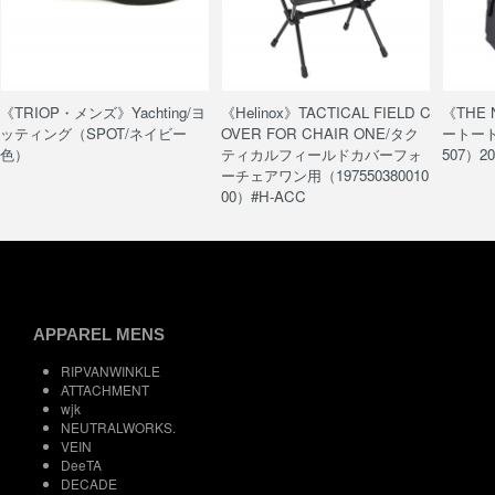
《TRIOP・メンズ》Yachting/ヨ
《Helinox》TACTICAL FIELD C
《THE
ッティング（SPOT/ネイビー
OVER FOR CHAIR ONE/タク
ートート/
色）
ティカルフィールドカバーフォ
507）20
ーチェアワン用（197550380010
00）#H-ACC
APPAREL MENS
RIPVANWINKLE
ATTACHMENT
wjk
NEUTRALWORKS.
VEIN
DeeTA
DECADE