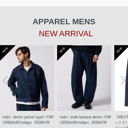
APPAREL MENS
NEW ARRIVAL
NEW
NEW
NEW
《wjk》denim jacket type1 /OW
《wjk》wide banana denim /OW
《NEU
（2092dn90/indigo）2026A/W
（5225dn90/indigo）2026A/W
ックス
パンツ/S