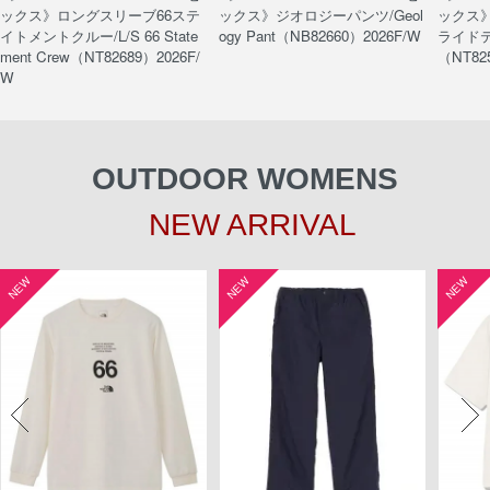
ックス》ロングスリーブ66ステ
ックス》ジオロジーパンツ/Geol
ックス
イトメントクルー/L/S 66 State
ogy Pant（NB82660）2026F/W
ライドティ
ment Crew（NT82689）2026F/
（NT82
W
OUTDOOR WOMENS
NEW ARRIVAL
NEW
NEW
NEW