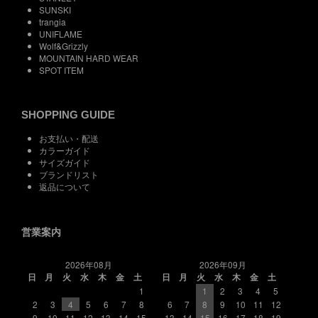
SUNSKI
trangia
UNIFLAME
Wolf&Grizzly
MOUNTAIN HARD WEAR
SPOT ITEM
SHOPPING GUIDE
お支払い・配送
カラーガイド
サイズガイド
ブランドリスト
返品について
営業案内
2026年08月
2026年09月
日
月
火
水
木
金
土
日
月
火
水
木
金
土
1
1
2
3
4
5
2
3
4
5
6
7
8
6
7
8
9
10
11
12
9
10
11
12
13
14
15
13
14
15
16
17
18
19