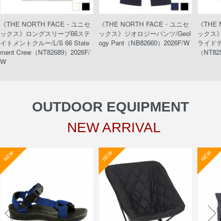
《THE NORTH FACE・ユニセ
《THE NORTH FACE・ユニセ
《THE
ックス》ロングスリーブ66ステ
ックス》ジオロジーパンツ/Geol
ックス
イトメントクルー/L/S 66 State
ogy Pant（NB82660）2026F/W
ライドティ
ment Crew（NT82689）2026F/
（NT82
W
OUTDOOR EQUIPMENT
NEW ARRIVAL
NEW
NEW
NEW