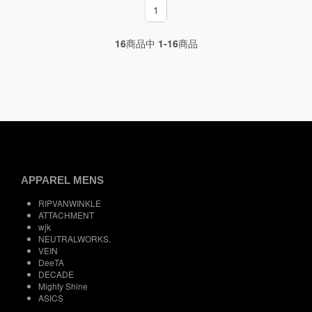
1
16
商品中
1-16
商品
APPAREL MENS
RIPVANWINKLE
ATTACHMENT
wjk
NEUTRALWORKS.
VEIN
DeeTA
DECADE
Mighty Shine
ASICS