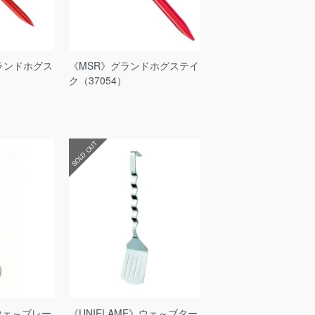
ランドホグス
《MSR》グランドホグステイ
）
ク（37054）
SOLD OUT
》ウェ～ブレー
《UNIFLAME》ウェ～ブター