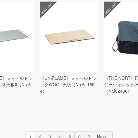
SOLD OUT
SOLD OUT
AME》フィールドラ
《UNIFLAME》フィールドラ
《THE NORTH 
天板II（No.61
ックWOOD天板（No.61165
ジーウォレット/Haz
4）
（NM82460）
1
2
3
4
5
6
7
Next »