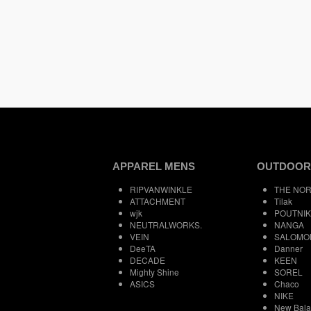
APPAREL MENS
OUTDOOR
RIPVANWINKLE
THE NOR
ATTACHMENT
Tilak
wjk
POUTNIK
NEUTRALWORKS.
NANGA
VEIN
SALOMO
DeeTA
Danner
DECADE
KEEN
Mighty Shine
SOREL
ASICS
Chaco
NIKE
New Bal