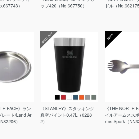
.667743）
ップ420（No.667750）
ドル（No.66217
SOLD OUT
NEW
RTH FACE》ラン
《STANLEY》スタッキング
《THE NORTH 
ート/Land Ar
真空パイント0.47L（0228
イルアームススポーク
NN32206）
2）
rms Spork（NN