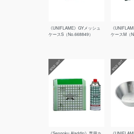
《UNIFLAME》GYメッシュ
《UNIFLA
ケースS（No.668849）
ケースM（No
SOLD OUT
SOLD OUT
《Sengoku Aladdin》専用カ
《UNIFLA