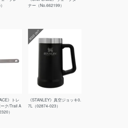
5）
ナー（No.662199）
SOLD OUT
FACE》トレ
《STANLEY》真空ジョッキ0.
/Trail A
7L（02874-023）
32320）