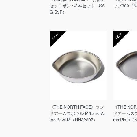
セットボンベ3本セット（SA
ップ300（No
G-B3P）
NEW
NEW
《THE NORTH FACE》ラン
《THE NO
ドアームスボウル M/Land Ar
ドアームスプレ
ms Bowl M（NN32207）
ms Plate（