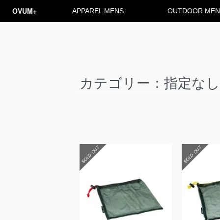
OVUM+
APPAREL MENS
OUTDOOR MEN
カテゴリー：指定なし
SOLD OUT
SOLD OUT