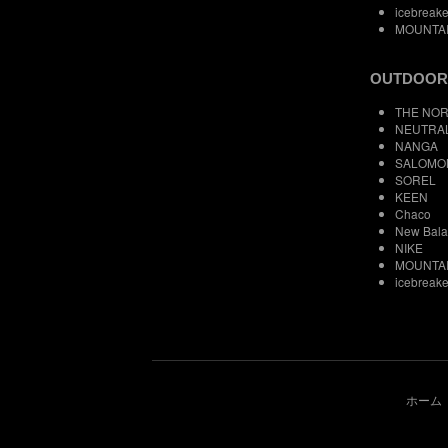
icebreake
MOUNTA
OUTDOOR
THE NOR
NEUTRA
NANGA
SALOMO
SOREL
KEEN
Chaco
New Bal
NIKE
MOUNTA
icebreake
ホーム