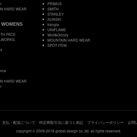
r
PRIMUS
IN HARD WEAR
SMITH
STANLEY
SUNSKI
 WOMENS
trangia
UNIFLAME
TH FACE
Wolf&Grizzly
LWORKS.
MOUNTAIN HARD WEAR
SPOT ITEM
N
ance
IN HARD WEAR
r
支払・配送について
特定商取引法に基づく表記
プライバシーポリシー
お問
copyright © 2009-2018 global design co.,ltd. all rights reserved.