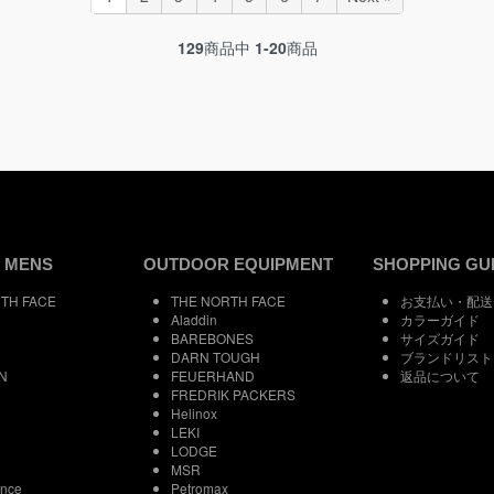
129
商品中
1-20
商品
 MENS
OUTDOOR EQUIPMENT
SHOPPING GU
TH FACE
THE NORTH FACE
お支払い・配送
Aladdin
カラーガイド
BAREBONES
サイズガイド
DARN TOUGH
ブランドリスト
N
FEUERHAND
返品について
FREDRIK PACKERS
Helinox
LEKI
LODGE
MSR
ance
Petromax