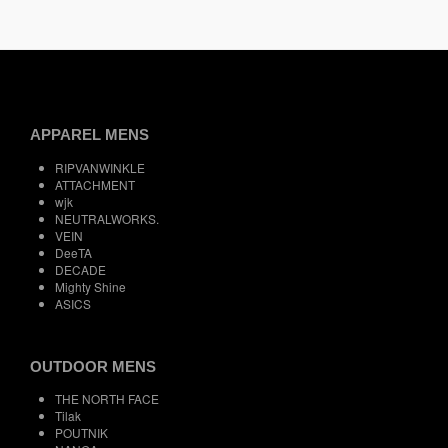
APPAREL MENS
RIPVANWINKLE
ATTACHMENT
wjk
NEUTRALWORKS.
VEIN
DeeTA
DECADE
Mighty Shine
ASICS
OUTDOOR MENS
THE NORTH FACE
Tilak
POUTNIK