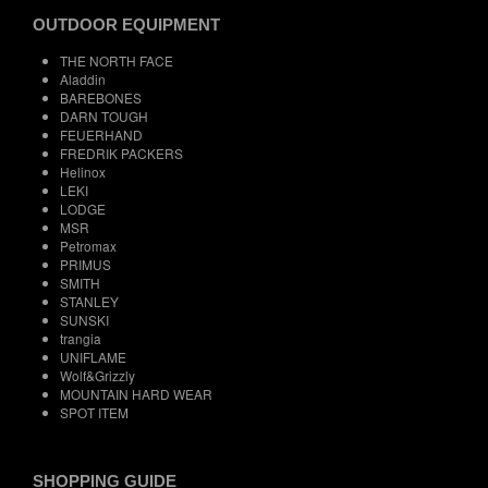
OUTDOOR EQUIPMENT
THE NORTH FACE
Aladdin
BAREBONES
DARN TOUGH
FEUERHAND
FREDRIK PACKERS
Helinox
LEKI
LODGE
MSR
Petromax
PRIMUS
SMITH
STANLEY
SUNSKI
trangia
UNIFLAME
Wolf&Grizzly
MOUNTAIN HARD WEAR
SPOT ITEM
SHOPPING GUIDE