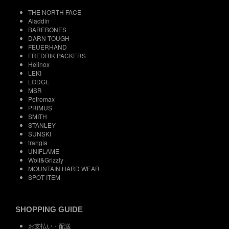
THE NORTH FACE
Aladdin
BAREBONES
DARN TOUGH
FEUERHAND
FREDRIK PACKERS
Helinox
LEKI
LODGE
MSR
Petromax
PRIMUS
SMITH
STANLEY
SUNSKI
trangia
UNIFLAME
Wolf&Grizzly
MOUNTAIN HARD WEAR
SPOT ITEM
SHOPPING GUIDE
お支払い・配送