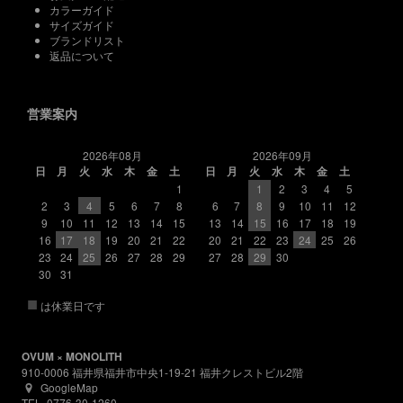
カラーガイド
サイズガイド
ブランドリスト
返品について
営業案内
2026年08月
2026年09月
日
月
火
水
木
金
土
日
月
火
水
木
金
土
1
1
2
3
4
5
2
3
4
5
6
7
8
6
7
8
9
10
11
12
9
10
11
12
13
14
15
13
14
15
16
17
18
19
16
17
18
19
20
21
22
20
21
22
23
24
25
26
23
24
25
26
27
28
29
27
28
29
30
30
31
■
は休業日です
OVUM × MONOLITH
910-0006 福井県福井市中央1-19-21 福井クレストビル2階
GoogleMap
TEL. 0776-30-1260