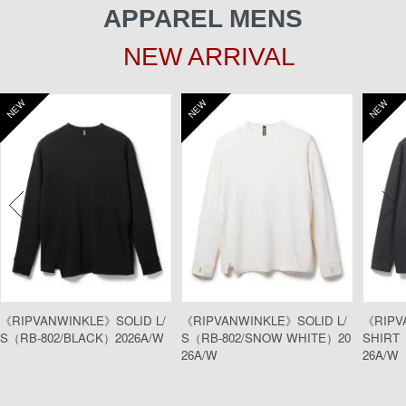
APPAREL MENS
NEW ARRIVAL
NEW
NEW
NEW
《RIPVANWINKLE》SOLID L/
《RIPVANWINKLE》SOLID L/
《RIPV
S（RB-802/BLACK）2026A/W
S（RB-802/SNOW WHITE）20
SHIRT（
26A/W
26A/W