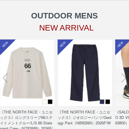
OUTDOOR MENS
NEW ARRIVAL
NEW
NEW
NEW
《THE NORTH FACE・ユニセ
《THE NORTH FACE・ユニセ
《SAL
ックス》ロングスリーブ66ステ
ックス》ジオロジーパンツ/Geol
O 3D V
イトメントクルー/L/S 66 State
ogy Pant（NB82660）2026F/W
63800）
ment Crew（NT82689）2026F/