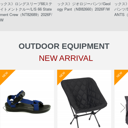
ックス》ロングスリーブ66ステ
ックス》ジオロジーパンツ/Geol
ックス
イトメントクルー/L/S 66 State
ogy Pant（NB82660）2026F/W
パンツ/S
ment Crew（NT82689）2026F/
ANTS（
W
OUTDOOR EQUIPMENT
NEW ARRIVAL
NEW
NEW
NEW