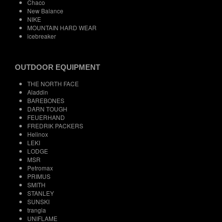
Chaco
New Balance
NIKE
MOUNTAIN HARD WEAR
icebreaker
OUTDOOR EQUIPMENT
THE NORTH FACE
Aladdin
BAREBONES
DARN TOUGH
FEUERHAND
FREDRIK PACKERS
Helinox
LEKI
LODGE
MSR
Petromax
PRIMUS
SMITH
STANLEY
SUNSKI
trangia
UNIFLAME