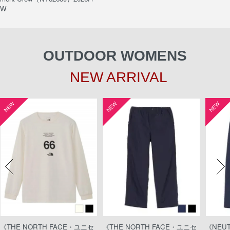
W
OUTDOOR WOMENS
NEW ARRIVAL
NEW
NEW
NEW
《THE NORTH FACE・ユニセ
《THE NORTH FACE・ユニセ
《NEU