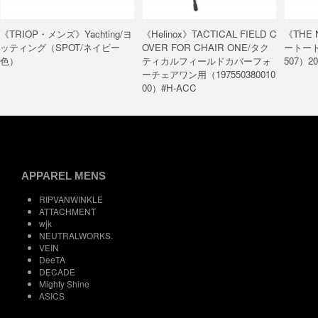
《TRIOP・メンズ》Yachting/ヨ
《Helinox》TACTICAL FIELD C
《THE
ッティング（SPOT/ネイビー
OVER FOR CHAIR ONE/タク
ートート/
色）
ティカルフィールドカバーフォ
507）20
ーチェアワン用（197550380010
00）#H-ACC
APPAREL MENS
RIPVANWINKLE
ATTACHMENT
wjk
NEUTRALWORKS.
VEIN
DeeTA
DECADE
Mighty Shine
ASICS