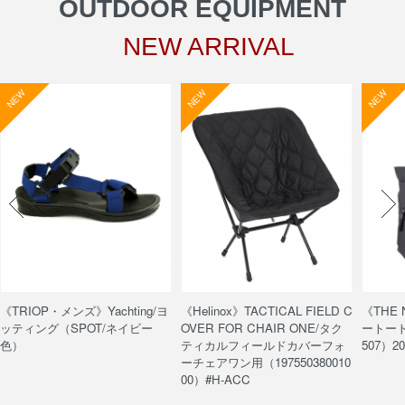
OUTDOOR EQUIPMENT
NEW ARRIVAL
NEW
NEW
NEW
《TRIOP・メンズ》Yachting/ヨ
《Helinox》TACTICAL FIELD C
《THE
ッティング（SPOT/ネイビー
OVER FOR CHAIR ONE/タク
ートート/
色）
ティカルフィールドカバーフォ
507）20
ーチェアワン用（197550380010
00）#H-ACC