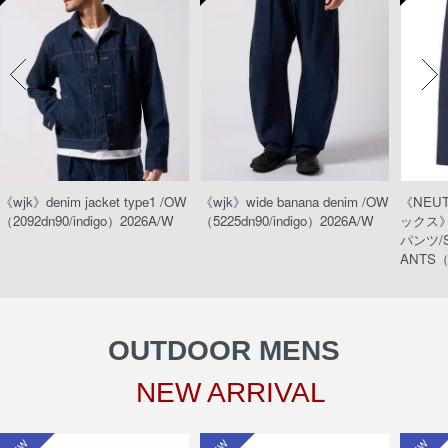
《wjk》denim jacket type1 /OW
《wjk》wide banana denim /OW
《NEU
（2092dn90/indigo）2026A/W
（5225dn90/indigo）2026A/W
ックス
パンツ/S
ANTS（
OUTDOOR MENS
NEW ARRIVAL