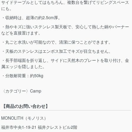
サイドテーブルとしてはもちろん、複数台を繋げてリビングスペース
にも。
・収納時は、超薄の約2.5cm厚。
・熱やキズに強いステンレス製天板で、安心して熱した鍋やバーナー
などを直接置けます。
・丸ごと水洗いが可能なので、清潔に保つことができます。
・天板のステンレスはエンボス加工でキズが目立ちません。
・長手部端面を折り返し、サイドに天然木のプレートを取り付け、金
属エッジを隠しました。
・分散耐荷重：約50kg
〈カテゴリー〉Camp
【商品のお問い合わせ】
MONOLITH（モノリス）
福井市中央1-19-21 福井クレストビル2階