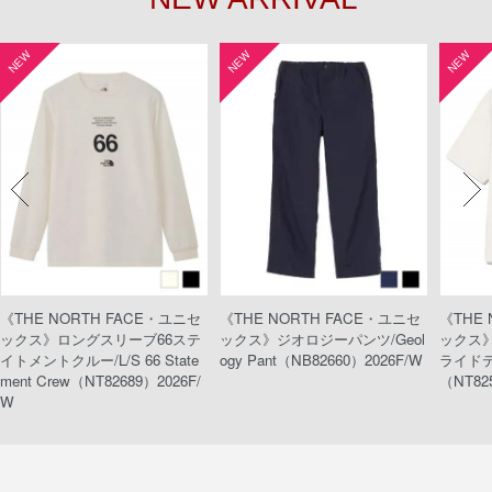
NEW
NEW
NEW
《THE NORTH FACE・ユニセ
《THE NORTH FACE・ユニセ
《THE
ックス》ロングスリーブ66ステ
ックス》ジオロジーパンツ/Geol
ックス
イトメントクルー/L/S 66 State
ogy Pant（NB82660）2026F/W
ライドティ
ment Crew（NT82689）2026F/
（NT82
W