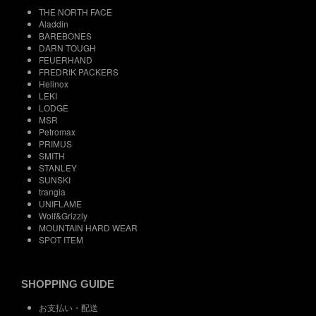
THE NORTH FACE
Aladdin
BAREBONES
DARN TOUGH
FEUERHAND
FREDRIK PACKERS
Helinox
LEKI
LODGE
MSR
Petromax
PRIMUS
SMITH
STANLEY
SUNSKI
trangia
UNIFLAME
Wolf&Grizzly
MOUNTAIN HARD WEAR
SPOT ITEM
SHOPPING GUIDE
お支払い・配送