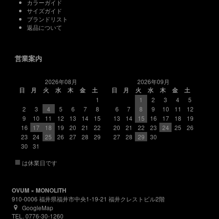
カラーガイド
サイズガイド
ブランドリスト
返品について
営業案内
2026年08月
2026年09月
日
月
火
水
木
金
土
日
月
火
水
木
金
土
1
1
2
3
4
5
2
3
4
5
6
7
8
6
7
8
9
10
11
12
9
10
11
12
13
14
15
13
14
15
16
17
18
19
16
17
18
19
20
21
22
20
21
22
23
24
25
26
23
24
25
26
27
28
29
27
28
29
30
30
31
■
は休業日です
OVUM × MONOLITH
910-0006 福井県福井市中央1-19-21 福井クレストビル2階
GoogleMap
TEL. 0776-30-1260