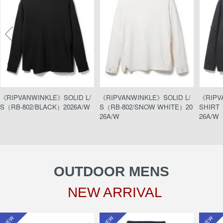
《RIPVANWINKLE》SOLID L/
《RIPVANWINKLE》SOLID L/
《RIPV
S（RB-802/BLACK）2026A/W
S（RB-802/SNOW WHITE）20
SHIRT（
26A/W
26A/W
OUTDOOR MENS
NEW ARRIVAL
NEW
NEW
NEW