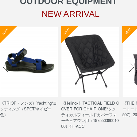
OUTDOOR EQUIPMENT
NEW ARRIVAL
NEW
NEW
NEW
《TRIOP・メンズ》Yachting/ヨ
《Helinox》TACTICAL FIELD C
《THE
ッティング（SPOT/ネイビー
OVER FOR CHAIR ONE/タク
ートート/
色）
ティカルフィールドカバーフォ
507）20
ーチェアワン用（197550380010
00）#H-ACC