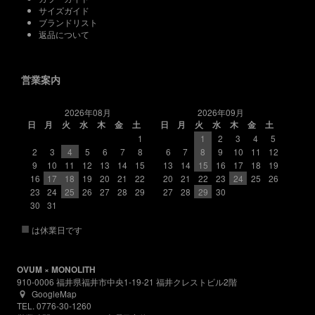
サイズガイド
ブランドリスト
返品について
営業案内
2026年08月
2026年09月
日
月
火
水
木
金
土
日
月
火
水
木
金
土
1
1
2
3
4
5
2
3
4
5
6
7
8
6
7
8
9
10
11
12
9
10
11
12
13
14
15
13
14
15
16
17
18
19
16
17
18
19
20
21
22
20
21
22
23
24
25
26
23
24
25
26
27
28
29
27
28
29
30
30
31
■
は休業日です
OVUM × MONOLITH
910-0006 福井県福井市中央1-19-21 福井クレストビル2階
GoogleMap
TEL. 0776-30-1260