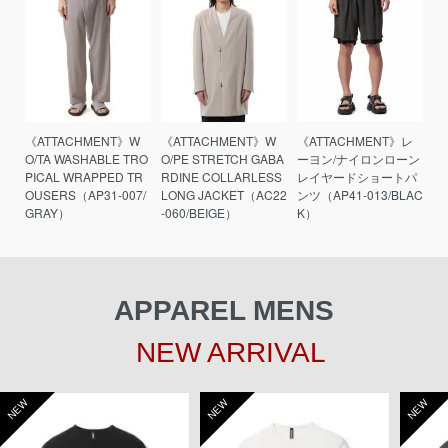
《ATTACHMENT》W
《ATTACHMENT》W
《ATTACHMENT》レ
O/TA WASHABLE TRO
O/PE STRETCH GABA
ーヨン/ナイロンローン
PICAL WRAPPED TR
RDINE COLLARLESS
レイヤードショートパ
OUSERS（AP31-007/
LONG JACKET（AC22
ンツ（AP41-013/BLAC
GRAY）
-060/BEIGE）
K）
APPAREL MENS
NEW ARRIVAL
NEW
NEW
NEW