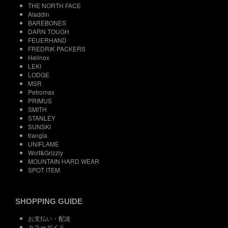
THE NORTH FACE
Aladdin
BAREBONES
DARN TOUGH
FEUERHAND
FREDRIK PACKERS
Helinox
LEKI
LODGE
MSR
Petromax
PRIMUS
SMITH
STANLEY
SUNSKI
trangia
UNIFLAME
Wolf&Grizzly
MOUNTAIN HARD WEAR
SPOT ITEM
SHOPPING GUIDE
お支払い・配送
カラーガイド