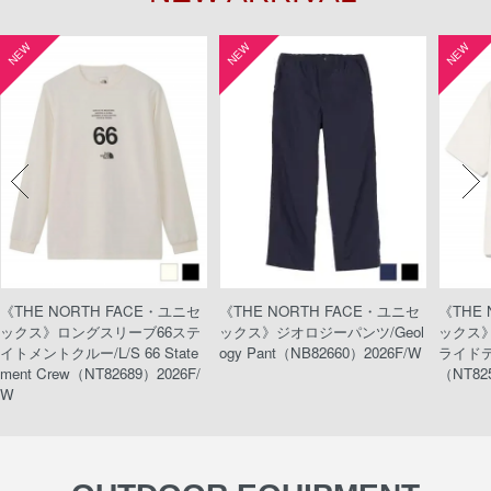
NEW
NEW
NEW
《THE NORTH FACE・ユニセ
《THE NORTH FACE・ユニセ
《THE
ックス》ロングスリーブ66ステ
ックス》ジオロジーパンツ/Geol
ックス
イトメントクルー/L/S 66 State
ogy Pant（NB82660）2026F/W
ライドティ
ment Crew（NT82689）2026F/
（NT82
W