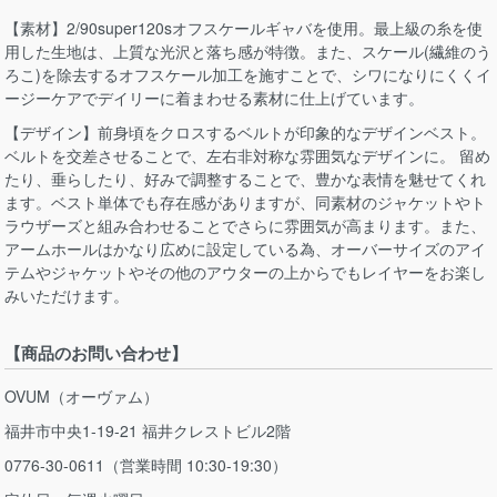
【素材】2/90super120sオフスケールギャバを使用。最上級の糸を使
用した生地は、上質な光沢と落ち感が特徴。また、スケール(繊維のう
ろこ)を除去するオフスケール加工を施すことで、シワになりにくくイ
ージーケアでデイリーに着まわせる素材に仕上げています。
【デザイン】前身頃をクロスするベルトが印象的なデザインベスト。
ベルトを交差させることで、左右非対称な雰囲気なデザインに。 留め
たり、垂らしたり、好みで調整することで、豊かな表情を魅せてくれ
ます。ベスト単体でも存在感がありますが、同素材のジャケットやト
ラウザーズと組み合わせることでさらに雰囲気が高まります。また、
アームホールはかなり広めに設定している為、オーバーサイズのアイ
テムやジャケットやその他のアウターの上からでもレイヤーをお楽し
みいただけます。
【商品のお問い合わせ】
OVUM（オーヴァム）
福井市中央1-19-21 福井クレストビル2階
0776-30-0611（営業時間 10:30-19:30）