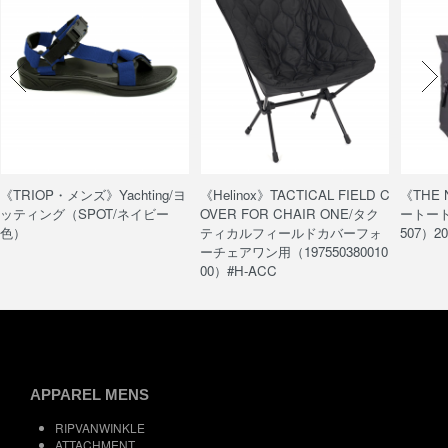
《TRIOP・メンズ》Yachting/ヨ
《Helinox》TACTICAL FIELD C
《THE
ッティング（SPOT/ネイビー
OVER FOR CHAIR ONE/タク
ートート/
色）
ティカルフィールドカバーフォ
507）20
ーチェアワン用（197550380010
00）#H-ACC
APPAREL MENS
RIPVANWINKLE
ATTACHMENT