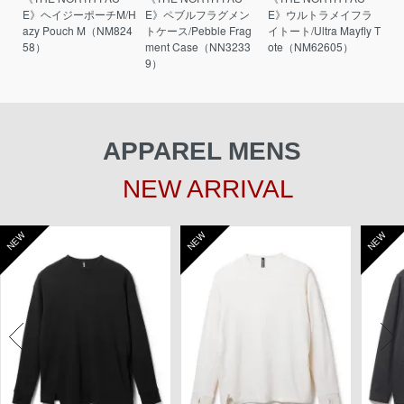
E》ヘイジーポーチM/H
E》ペブルフラグメン
E》ウルトラメイフラ
azy Pouch M（NM824
トケース/Pebble Frag
イトート/Ultra Mayfly T
58）
ment Case（NN3233
ote（NM62605）
9）
APPAREL MENS
NEW ARRIVAL
NEW
NEW
NEW