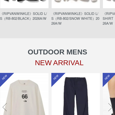
《RIPVANWINKLE》SOLID L/
《RIPVANWINKLE》SOLID L/
《RIPV
S（RB-802/BLACK）2026A/W
S（RB-802/SNOW WHITE）20
SHIRT（
26A/W
26A/W
OUTDOOR MENS
NEW ARRIVAL
NEW
NEW
NEW