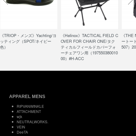
《TRIOP・メンズ》Yachting/ヨ
《Helinox》TACTICAL FIELD C
《THE
ッティング（SPOT/ネイビー
OVER FOR CHAIR ONE/タク
ートート/
色）
ティカルフィールドカバーフォ
507）20
ーチェアワン用（197550380010
00）#H-ACC
APPAREL MENS
RIPVANWINKLE
ATTACHMENT
wjk
NEUTRALWORKS.
VEIN
DeeTA