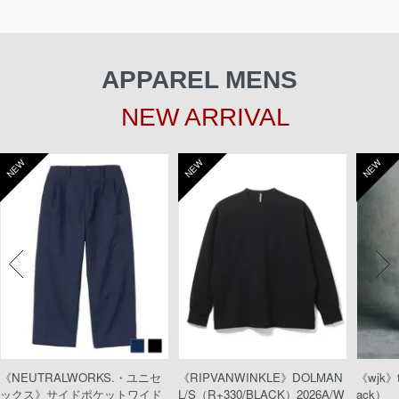
APPAREL MENS
NEW ARRIVAL
NEW
NEW
NEW
《NEUTRALWORKS.・ユニセ
《RIPVANWINKLE》DOLMAN
《wjk》t
ックス》サイドポケットワイド
L/S（R+330/BLACK）2026A/W
ack）