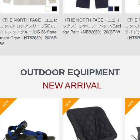
《THE NORTH FACE・ユニセ
《THE NORTH FACE・ユニセ
《THE
ックス》ロングスリーブ66ステ
ックス》ジオロジーパンツ/Geol
ックス
イトメントクルー/L/S 66 State
ogy Pant（NB82660）2026F/W
ライドティ
ment Crew（NT82689）2026F/
（NT82
W
OUTDOOR EQUIPMENT
NEW ARRIVAL
NEW
NEW
NEW