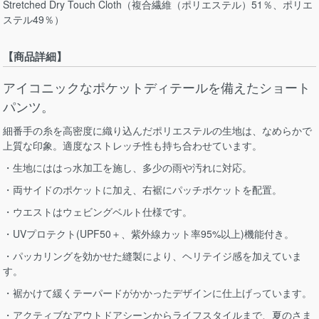
Stretched Dry Touch Cloth（複合繊維（ポリエステル）51％、ポリエ
ステル49％）
【商品詳細】
アイコニックなポケットディテールを備えたショート
パンツ。
細番手の糸を高密度に織り込んだポリエステルの生地は、なめらかで
上質な印象。適度なストレッチ性も持ち合わせています。
・生地にははっ水加工を施し、多少の雨や汚れに対応。
・両サイドのポケットに加え、右裾にパッチポケットを配置。
・ウエストはウェビングベルト仕様です。
・UVプロテクト(UPF50＋、紫外線カット率95%以上)機能付き。
・パッカリングを効かせた縫製により、ヘリテイジ感を加えていま
す。
・裾かけて緩くテーパードがかかったデザインに仕上げっています。
・アクティブなアウトドアシーンからライフスタイルまで、夏のさま