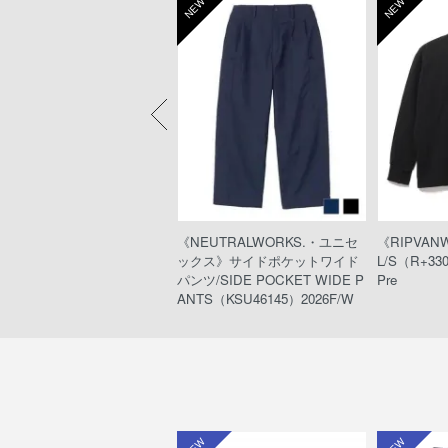
W
NEW
NEW
TTACHMENT》レーヨン/ナ
《NEUTRALWORKS.・ユニセ
《RIPVAN
ロンローン レイヤードショー
ックス》サイドポケットワイド
L/S（R+33
ンツ（AP41-013/BLACK）
パンツ/SIDE POCKET WIDE P
Pre
ANTS（KSU46145）2026F/W
W
NEW
NEW