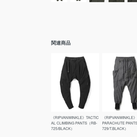
関連商品
《RIPVANWINKLE》TACTIC
《RIPVANWINKLE》
AL CLIMBING PANTS（RB-
PARACHUTE PANT
725/BLACK）
729/T.BLACK）