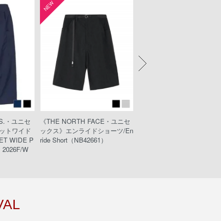
NEW
NEW
KS.・ユニセ
《THE NORTH FACE・ユニセ
《KEEN・ウィメンズ》UNE
ットワイド
ックス》エンライドショーツ/En
PLT/ユニークピーエルティ
T WIDE P
ride Short（NB42661）
032211/Black/Black）
2026F/W
VAL