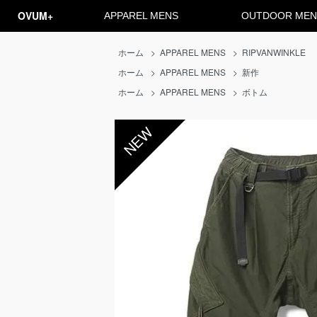
OVUM+
APPAREL MENS
OUTDOOR MEN
ホーム
>
APPAREL MENS
>
RIPVANWINKLE
ホーム
>
APPAREL MENS
>
新作
ホーム
>
APPAREL MENS
>
ボトム
NEW