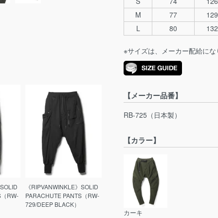
S
74
126
M
77
129
L
80
132
※サイズは、メーカー配給にな
【メーカー品番】
RB-725（日本製）
【カラー】
SOLID
《RIPVANWINKLE》SOLID
S（RW-
PARACHUTE PANTS（RW-
729/DEEP BLACK）
カーキ