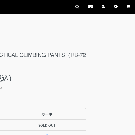
TICAL CLIMBING PANTS（RB-72
税込)
元
カーキ
SOLD OUT