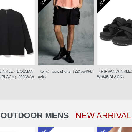
NEW
NEW
WINKLE》DOLMAN
《wjk》teck shorts（221pe49/bl
《RIPVANWINKL
0/BLACK）2026A/W
ack）
W-845/BLACK）
OUTDOOR MENS
NEW ARRIVAL
NEW
NEW