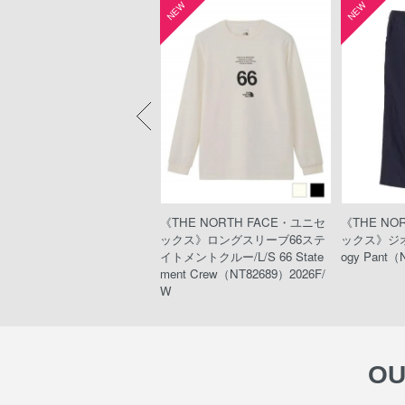
W
NEW
NEW
HE NORTH FACE・ウィメ
《THE NORTH FACE・ユニセ
《THE NO
ズ》エクスペディションショ
ックス》ロングスリーブ66ステ
ックス》ジオ
トスリーブドライドットクル
イトメントクルー/L/S 66 State
ogy Pant（
xpedition S/S Dry Dot Crew
ment Crew（NT82689）2026F/
T12324）#SUMMIT
W
OU