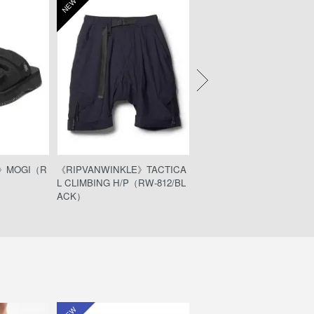
NEW
NEW
E》MOGI（R
《RIPVANWINKLE》TACTICA
《RIPVANWINKLE》SOLID
L CLIMBING H/P（RW-812/BL
RACHUTE H/P（RW-838/
ACK）
P BLACK）
NEW
NEW