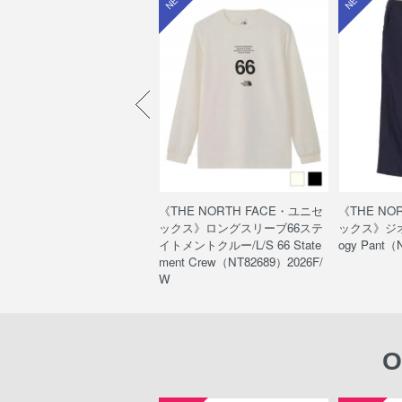
HE NORTH FACE・ユニセ
《THE NORTH FACE・ユニセ
《THE NO
クス》ウッドランドウールパ
ックス》ロングスリーブ66ステ
ックス》ジオ
/Woodland Wool Pant（NB
イトメントクルー/L/S 66 State
ogy Pant（
560）
ment Crew（NT82689）2026F/
W
O