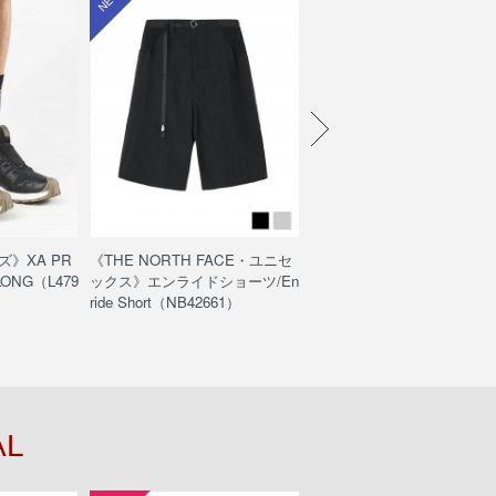
ズ》XA PR
《THE NORTH FACE・ユニセ
《POUTNIK・メンズ》Shiva
ELONG（L479
ックス》エンライドショーツ/En
chnical Top S/S / シヴァテ
ride Short（NB42661）
カルトップショートスリーブ
3147/ブラック色）
AL