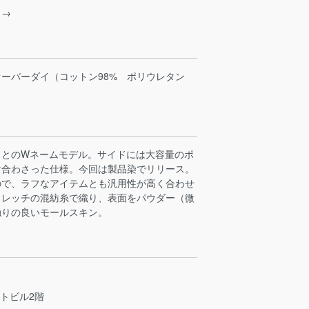
ら→
ーバーダイ（コットン98% ポリウレタン
』とのWネームモデル。サイドには大容量のポ
け合わさった仕様。今回は製品染でリリース。
ので、ラフなアイテムとも汎用性が高く合わせ
トレッチの混紡糸で織り、表面をパウダー（微
触りの良いモールスキン。
ストビル2階