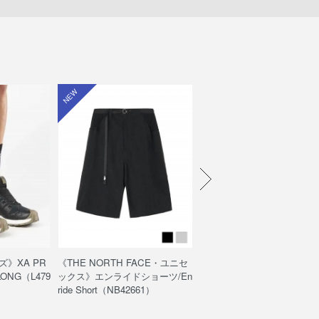
NEW
NEW
ズ》XA PR
《THE NORTH FACE・ユニセ
《POUTNIK・メンズ》Shiva
ELONG（L479
ックス》エンライドショーツ/En
chnical Top S/S / シヴァテ
ride Short（NB42661）
カルトップショートスリーブ
3147/ブラック色）