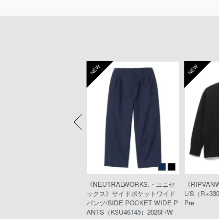
W
NEW
NEW
TTACHMENT》レーヨン/ナ
《NEUTRALWORKS.・ユニセ
《RIPVAN
ロンローン レイヤードショー
ックス》サイドポケットワイド
L/S（R+33
ンツ（AP41-013/BLACK）
パンツ/SIDE POCKET WIDE P
Pre
ANTS（KSU46145）2026F/W