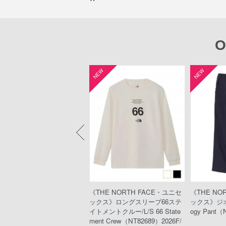
O
W
NEW
NEW
HE NORTH FACE・ウィメ
《THE NORTH FACE・ユニセ
《THE NO
ズ》エクスペディションショ
ックス》ロングスリーブ66ステ
ックス》ジオ
トスリーブドライドットクル
イトメントクルー/L/S 66 State
ogy Pant（
xpedition S/S Dry Dot Crew
ment Crew（NT82689）2026F/