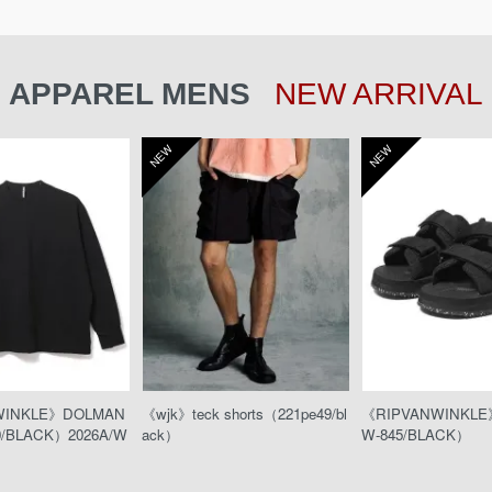
APPAREL MENS
NEW ARRIVAL
NEW
NEW
WINKLE》DOLMAN
《wjk》teck shorts（221pe49/bl
《RIPVANWINKL
0/BLACK）2026A/W
ack）
W-845/BLACK）