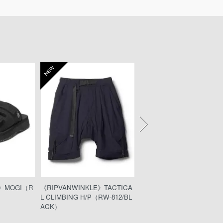
NEW
NEW
E》MOGI（R
《RIPVANWINKLE》TACTICA
《RIPVANWINKLE》SOLID
L CLIMBING H/P（RW-812/BL
RACHUTE H/P（RW-838/
ACK）
P BLACK）