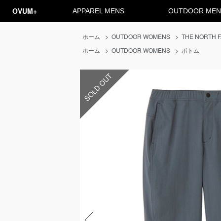
OVUM+
APPAREL MENS
OUTDOOR MEN
ホーム
>
OUTDOOR WOMENS
>
THE NORTH 
ホーム
>
OUTDOOR WOMENS
>
ボトム
SOLD OUT