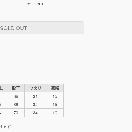
SOLD OUT
SOLD OUT
上
股下
ワタリ
裾幅
4
66
31
15
5
68
32
15
6
70
34
16
ります。