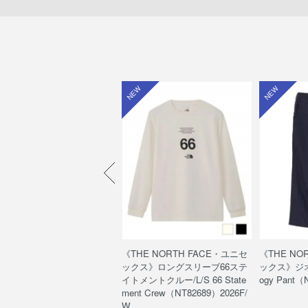
W
NEW
NEW
HE NORTH FACE・ユニセ
《THE NORTH FACE・ユニセ
《THE NO
クス》ウッドランドウールパ
ックス》ロングスリーブ66ステ
ックス》ジオ
/Woodland Wool Pant（NB
イトメントクルー/L/S 66 State
ogy Pant（
560）
ment Crew（NT82689）2026F/
W