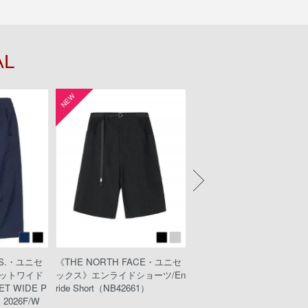
AL
NEW
NEW
KS.・ユニセ
《THE NORTH FACE・ユニセ
《KEEN・ウィメンズ》UNE
ットワイド
ックス》エンライドショーツ/En
PLT/ユニークピーエルティ
T WIDE P
ride Short（NB42661）
032211/Black/Black）
2026F/W