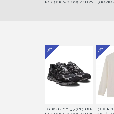
012-N00）
NYC（1201A789-020）2026F/W
（2092dn90
W
NEW
NEW
HE NORTH FACE・キッ
《ASICS・ユニセックス》GEL-
《THE NO
》ヌプシ ブーティ ウォーター
NYC（1201A789-020）2026F/W
ックス》ロ