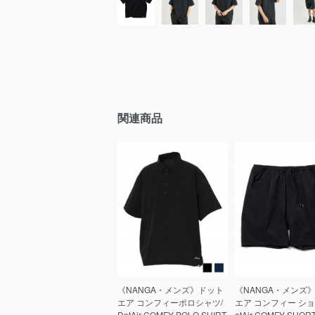
関連商品
《NANGA・メンズ》ドット
《NANGA・メンズ
エア コンフィーポロシャツ/
エア コンフィー ショ
DotAir COMFY POLO SHIRT
otAir COMFY SHO