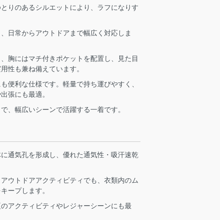
ゆとりのあるシルエットにより、ラフになりす
り、日常からアウトドアまで幅広く対応しま
ト、胸にはマチ付きポケットを配置し、見た目
実用性も兼ね備えています。
にも便利な仕様です。軽量で持ち運びやすく、
や出張にも最適。
まで、幅広いシーンで活躍する一着です。
体に通気孔を形成し、優れた通気性・吸汗速乾
、アウトドアアクティビティでも、衣類内のム
をキープします。
夏のアクティビティやレジャーシーンにも最