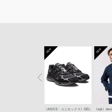
W
NEW
NEW
eeTA》MARLON RIGID（D
《ASICS・ユニセックス》GEL-
《wjk》denim