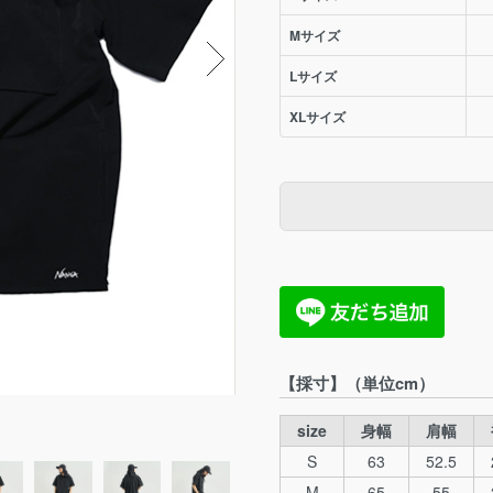
Mサイズ
Lサイズ
XLサイズ
【採寸】（単位cm）
size
身幅
肩幅
S
63
52.5
M
65
55