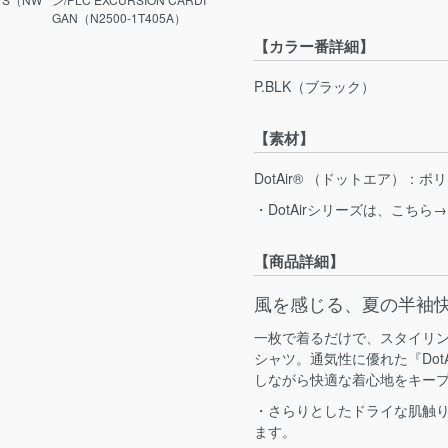
GAN（N2500-1T405A）
【カラー番詳細】
P.BLK（ブラック）
【素材】
DotAir® （ドットエア）：ポ
・DotAirシリーズは、こちら→
【商品詳細】
風を感じる、夏の半袖
一枚で着るだけで、スタイリ
シャツ。通気性に優れた『Dot
しながら快適な着心地をキー
・さらりとしたドライな肌触
ます。