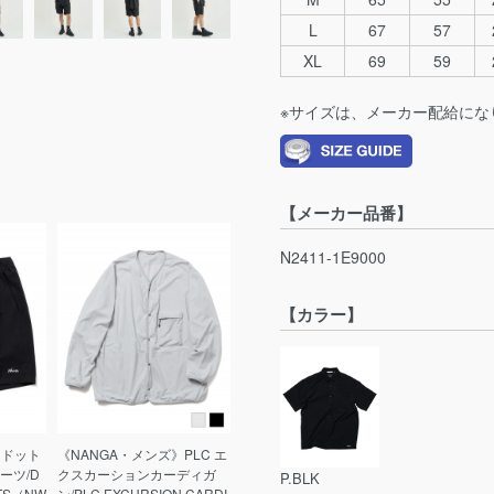
L
67
57
XL
69
59
※サイズは、メーカー配給にな
【メーカー品番】
N2411-1E9000
【カラー】
》ドット
《NANGA・メンズ》PLC エ
ーツ/D
クスカーションカーディガ
P.BLK
RTS（NW
ン/PLC EXCURSION CARDI