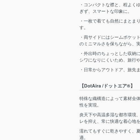
・コンパクトな襟と、程よく
ぎず、スマートな印象に。
・一枚で着ても自然にまとま
す。
・両サイドにはシームポケッ
のミニマルさを保ちながら、
・外出時のちょっとした収納
シワになりにくいため、旅行
・日常からアウトドア、旅先
【DotAira /ドットエア®】
特殊な織構造によって素材全
性を実現。
炎天下や高温多湿な都市環境
レを抑え、常に快適な着心地
濡れてもすぐに乾きやすく、
適。