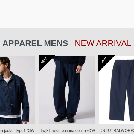
APPAREL MENS
NEW ARRIVAL
NEW
NEW
 jacket type1 /OW
《wjk》wide banana denim /OW
《NEUTRALWOR