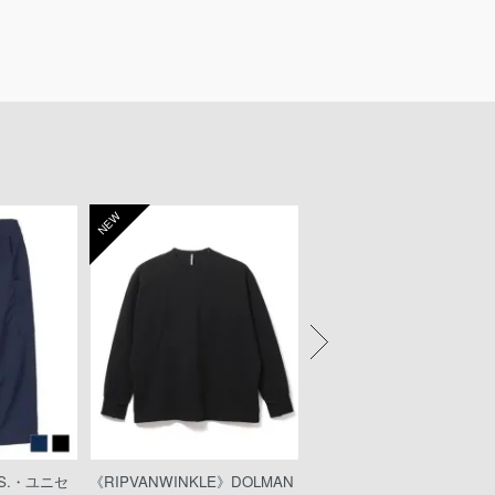
NEW
NEW
KS.・ユニセ
《RIPVANWINKLE》DOLMAN
《wjk》teck shorts（221pe49