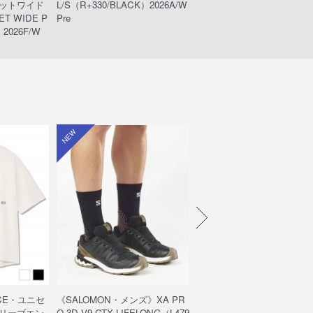
ットワイド
L/S（R+330/BLACK）2026A/W
ack）
T WIDE P
Pre
2026F/W
NEW
NEW
ACE・ユニセ
《SALOMON・メンズ》XA PR
《THE NORTH FACE・ユ
リーブエン
O 3D V9 GTX LIFELONG（L479
ックス》エンライドショーツ/