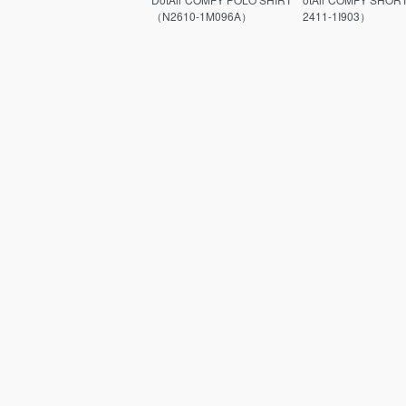
（N2610-1M096A）
2411-1I903）