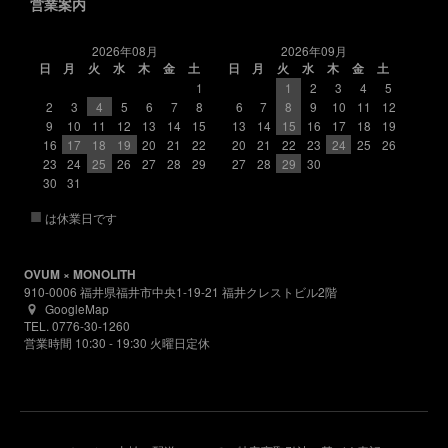
営業案内
2026年08月
2026年09月
日
月
火
水
木
金
土
日
月
火
水
木
金
土
1
1
2
3
4
5
2
3
4
5
6
7
8
6
7
8
9
10
11
12
9
10
11
12
13
14
15
13
14
15
16
17
18
19
16
17
18
19
20
21
22
20
21
22
23
24
25
26
23
24
25
26
27
28
29
27
28
29
30
30
31
■
は休業日です
OVUM × MONOLITH
910-0006 福井県福井市中央1-19-21 福井クレストビル2階
GoogleMap
TEL. 0776-30-1260
営業時間 10:30 - 19:30 火曜日定休