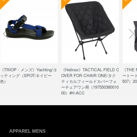
《TRIOP・メンズ》Yachting/ヨ
《Helinox》TACTICAL FIELD C
《THE
ッティング（SPOT/ネイビー
OVER FOR CHAIR ONE/タク
ートート/
色）
ティカルフィールドカバーフォ
507）20
ーチェアワン用（197550380010
00）#H-ACC
APPAREL MENS