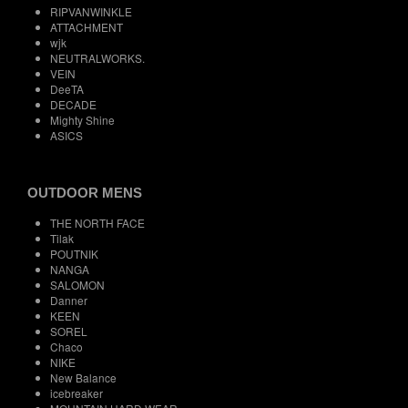
RIPVANWINKLE
ATTACHMENT
wjk
NEUTRALWORKS.
VEIN
DeeTA
DECADE
Mighty Shine
ASICS
OUTDOOR MENS
THE NORTH FACE
Tilak
POUTNIK
NANGA
SALOMON
Danner
KEEN
SOREL
Chaco
NIKE
New Balance
icebreaker