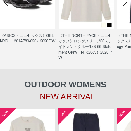
《ASICS・ユニセックス》GEL-
《THE NORTH FACE・ユニセ
《THE
NYC（1201A789-020）2026F/W
ックス》ロングスリーブ66ステ
ックス》
イトメントクルー/L/S 66 State
ogy Pa
ment Crew（NT82689）2026F/
W
OUTDOOR WOMENS
NEW ARRIVAL
NEW
NEW
NEW