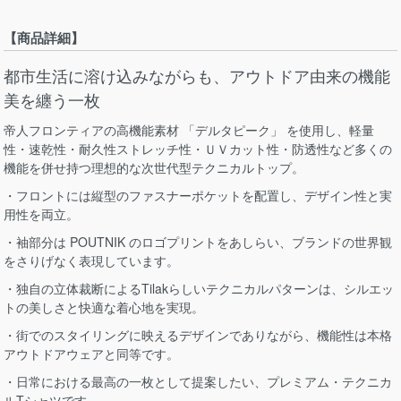
【商品詳細】
都市生活に溶け込みながらも、アウトドア由来の機能
美を纏う一枚
帝人フロンティアの高機能素材 「デルタピーク」 を使用し、軽量
性・速乾性・耐久性ストレッチ性・ＵＶカット性・防透性など多くの
機能を併せ持つ理想的な次世代型テクニカルトップ。
・フロントには縦型のファスナーポケットを配置し、デザイン性と実
用性を両立。
・袖部分は POUTNIK のロゴプリントをあしらい、ブランドの世界観
をさりげなく表現しています。
・独自の立体裁断によるTilakらしいテクニカルパターンは、シルエッ
トの美しさと快適な着心地を実現。
・街でのスタイリングに映えるデザインでありながら、機能性は本格
アウトドアウェアと同等です。
・日常における最高の一枚として提案したい、プレミアム・テクニカ
ルTシャツです。