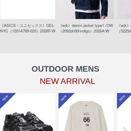
《ASICS・ユニセックス》GEL-
《wjk》denim jacket type1 /OW
《wjk》w
NYC（1201A789-020）2026F/W
（2092dn90/indigo）2026A/W
（5225d
OUTDOOR MENS
NEW ARRIVAL
NEW
NEW
NEW