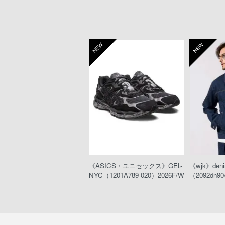
W
NEW
NEW
eeTA》MARLON RIGID（D
《ASICS・ユニセックス》GEL-
《wjk》denim
012-N00）
NYC（1201A789-020）2026F/W
（2092dn90