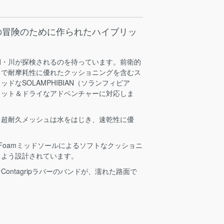
の冒険のために作られたハイブリッ
湖・川が探検されるのを待っています。前衛的
トで耐摩耗性に優れたクッショニングを含むス
ドなSOLAMPHIBIAN（ソランフィビア
ェット＆ドライなアドベンチャーに対応しま
る超耐久メッシュは水をはじき、速乾性に優
 Foamミッドソールによるソフトなクッショニ
るよう設計されています。
ontagripラバーのバンドが、濡れた路面で