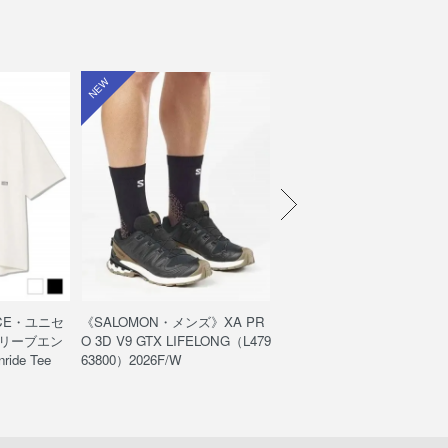
NEW
NEW
ACE・ユニセ
《SALOMON・メンズ》XA PR
《THE NORTH FACE・ユ
リーブエン
O 3D V9 GTX LIFELONG（L479
ックス》エンライドショーツ/
ide Tee
63800）2026F/W
ride Short（NB42661）