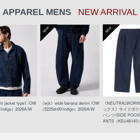
APPAREL MENS
NEW ARRIVAL
NEW
NEW
 jacket type1 /OW
《wjk》wide banana denim /OW
《NEUTRALWOR
/indigo）2026A/W
（5225dn90/indigo）2026A/W
ックス》サイドポケ
パンツ/SIDE POCKE
ANTS（KSU46145）