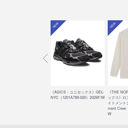
W
NEW
NEW
HE NORTH FACE・キッ
《ASICS・ユニセックス》GEL-
《THE NO
》ヌプシ ブーティ ウォーター
NYC（1201A789-020）2026F/W
ックス》ロ
フ /K Nuptse Bootie WP
イトメントクルー
FJ52287）
ment Crew
W