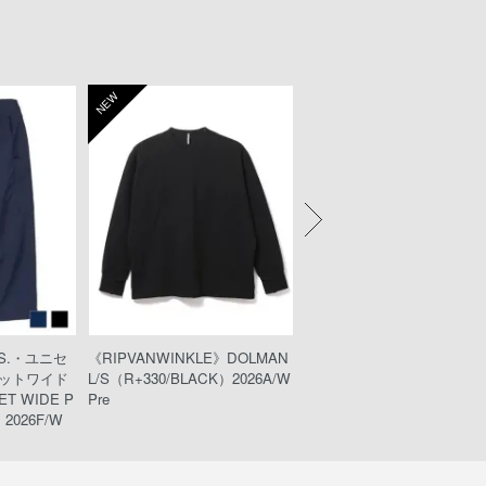
NEW
NEW
KS.・ユニセ
《RIPVANWINKLE》DOLMAN
《wjk》teck shorts（221pe49
ットワイド
L/S（R+330/BLACK）2026A/W
ack）
T WIDE P
Pre
2026F/W