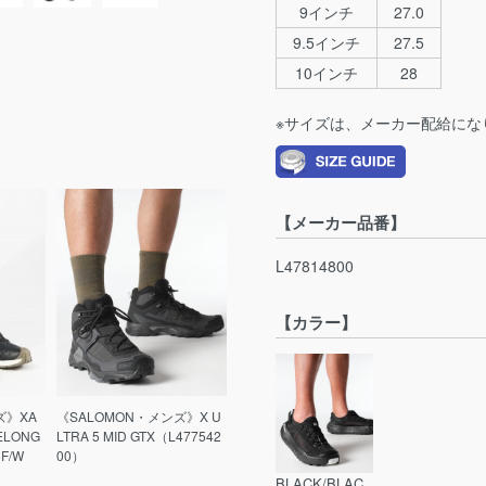
9インチ
27.0
9.5インチ
27.5
10インチ
28
※サイズは、メーカー配給にな
【メーカー品番】
L47814800
【カラー】
ズ》XA
《SALOMON・メンズ》X U
FELONG
LTRA 5 MID GTX（L477542
F/W
00）
BLACK/BLAC