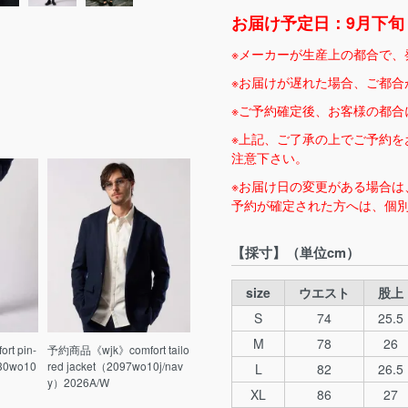
お届け予定日：9月下旬（
※メーカーが生産上の都合で、
※お届けが遅れた場合、ご都合
※ご予約確定後、お客様の都合
※上記、ご了承の上でご予約を
注意下さい。
※お届け日の変更がある場合は
予約が確定された方へは、個
【採寸】（単位cm）
size
ウエスト
股上
S
74
25.5
M
78
26
t pin-
予約商品《wjk》comfort tailo
230wo10
red jacket（2097wo10j/nav
L
82
26.5
y）2026A/W
XL
86
27