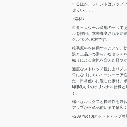
するほか、フロントはジップ
せています。
<素材>
世界三大ウール産地の一つであ
ルを採用。本来廃棄される紡
クル100%素材です。
梳毛原料を使用することで、
沢と上品かつ滑らかなタッチ
織りによる空気を含んだ軽や
適度なストレッチ性によりノ
ワになりにくいイージーケア
た、日常使いに適した素材。ボ
k刻印入りのオリジナル仕様と
す。
端正なルックスと快適性を兼
アップから単品使いまで幅広
※2097wo10jとセットアップ