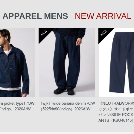
APPAREL MENS
NEW ARRIVAL
NEW
NEW
 jacket type1 /OW
《wjk》wide banana denim /OW
《NEUTRALWOR
/indigo）2026A/W
（5225dn90/indigo）2026A/W
ックス》サイドポケ
パンツ/SIDE POCKE
ANTS（KSU46145）