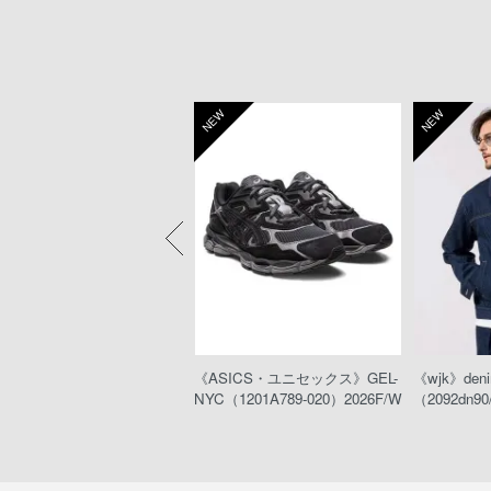
W
NEW
NEW
eeTA》MARLON RIGID（D
《ASICS・ユニセックス》GEL-
《wjk》denim
012-N00）
NYC（1201A789-020）2026F/W
（2092dn90