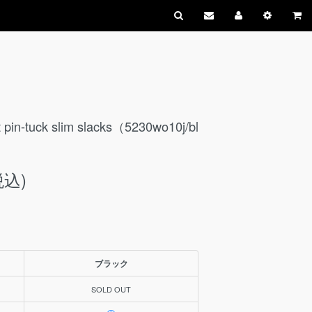
-tuck slim slacks（5230wo10j/bl
税込)
ブラック
SOLD OUT