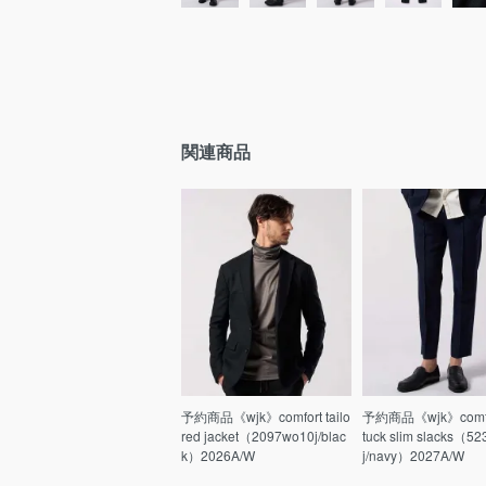
関連商品
予約商品《wjk》comfort tailo
予約商品《wjk》comfor
red jacket（2097wo10j/blac
tuck slim slacks（5
k）2026A/W
j/navy）2027A/W