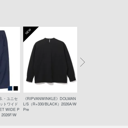
NEW
NEW
KS.・ユニセ
《RIPVANWINKLE》DOLMAN
《wjk》teck shorts（221pe49
ットワイド
L/S（R+330/BLACK）2026A/W
ack）
T WIDE P
Pre
2026F/W