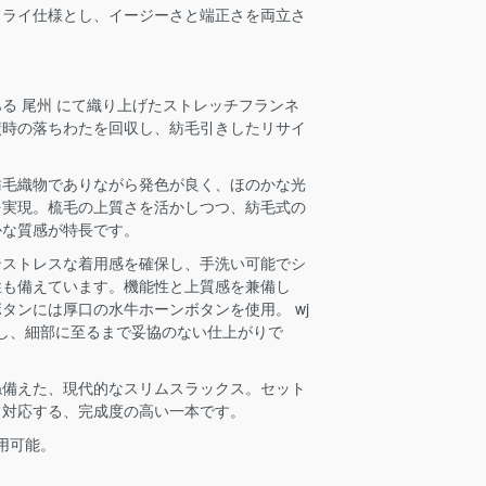
フライ仕様とし、イージーさと端正さを両立さ
る 尾州 にて織り上げたストレッチフランネ
績時の落ちわたを回収し、紡毛引きしたリサイ
紡毛織物でありながら発色が良く、ほのかな光
を実現。梳毛の上質さを活かしつつ、紡毛式の
かな質感が特長です。
ンストレスな着用感を確保し、手洗い可能でシ
性も備えています。機能性と上質感を兼備し
タンには厚口の水牛ホーンボタンを使用。 wj
し、細部に至るまで妥協のない仕上がりで
ね備えた、現代的なスリムスラックス。セット
く対応する、完成度の高い一本です。
着用可能。