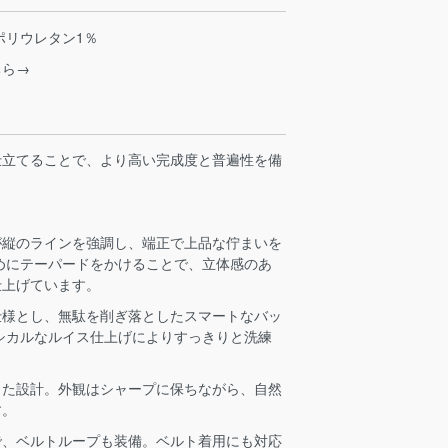
ポリウレタン1％
ちら→
仕立てることで、より高い完成度と普遍性を備
が縦のラインを強調し、端正で上品な佇まいを
めにテーパードをかけることで、立体感のあ
仕上げています。
仕様とし、無駄を削ぎ落としたスマートなバッ
シカルなルイス仕上げによりすっきりと洗練
した設計。外観はシャープに保ちながら、自然
す。
で、ベルトループも装備。ベルト着用にも対応