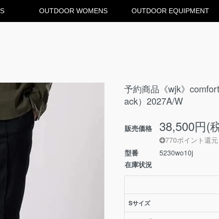
S
OUTDOOR WOMENS
OUTDOOR EQUIPMENT
予約商品《wjk》comfort pin
ack）2027A/W
38,500円(
販売価格
770ポイント還元
型番
5230wo10j
在庫状況
Sサイズ