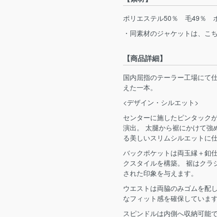
ポリエステル50％ 毛49％ 
・同素材のジャケットは、こ
【商品詳細】
国内屈指のテーラー工場にて
えた一本。
<デザイン・シルエット>
センターに施したピンタック
演出。 太腿から裾にかけて強
る美しいスリムシルエットに
バックポケットは両玉縁＋釦
クスタイルを構築。 裾はクラ
された印象を与えます。
ウエストは両脇のみゴムを配
なフィット感を確保していま
スピンドルは内側へ収納可能