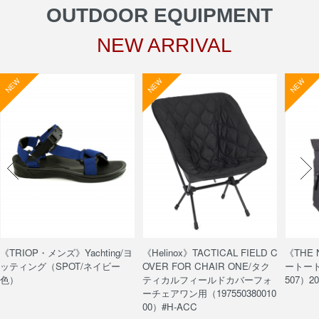
OUTDOOR EQUIPMENT
NEW ARRIVAL
NEW
NEW
NEW
《TRIOP・メンズ》Yachting/ヨ
《Helinox》TACTICAL FIELD C
《THE
ッティング（SPOT/ネイビー
OVER FOR CHAIR ONE/タク
ートート/
色）
ティカルフィールドカバーフォ
507）20
ーチェアワン用（197550380010
00）#H-ACC