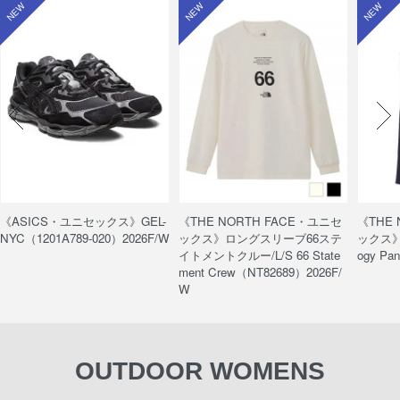
NEW
NEW
NEW
《ASICS・ユニセックス》GEL-
《THE NORTH FACE・ユニセ
《THE
NYC（1201A789-020）2026F/W
ックス》ロングスリーブ66ステ
ックス》
イトメントクルー/L/S 66 State
ogy Pa
ment Crew（NT82689）2026F/
W
OUTDOOR WOMENS