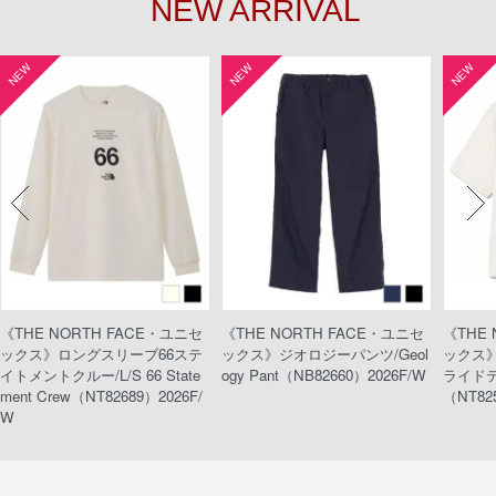
NEW ARRIVAL
NEW
NEW
NEW
《THE NORTH FACE・ユニセ
《THE NORTH FACE・ユニセ
《THE
ックス》ロングスリーブ66ステ
ックス》ジオロジーパンツ/Geol
ックス
イトメントクルー/L/S 66 State
ogy Pant（NB82660）2026F/W
ライドティ
ment Crew（NT82689）2026F/
（NT82
W