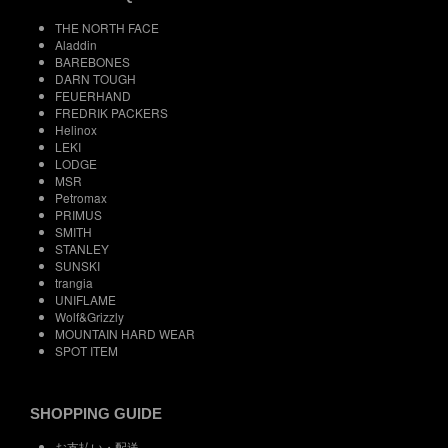
THE NORTH FACE
Aladdin
BAREBONES
DARN TOUGH
FEUERHAND
FREDRIK PACKERS
Helinox
LEKI
LODGE
MSR
Petromax
PRIMUS
SMITH
STANLEY
SUNSKI
trangia
UNIFLAME
Wolf&Grizzly
MOUNTAIN HARD WEAR
SPOT ITEM
SHOPPING GUIDE
お支払い・配送