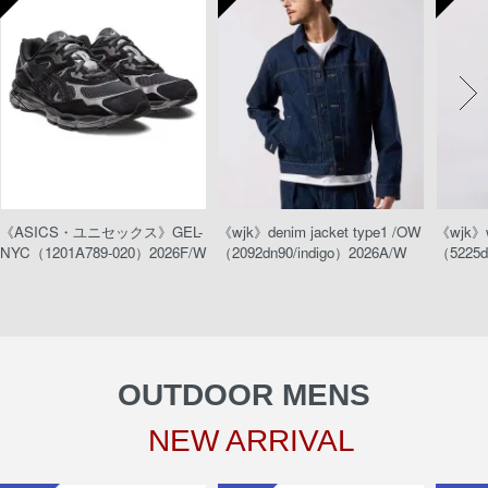
《ASICS・ユニセックス》GEL-
《wjk》denim jacket type1 /OW
《wjk》w
NYC（1201A789-020）2026F/W
（2092dn90/indigo）2026A/W
（5225d
OUTDOOR MENS
NEW ARRIVAL