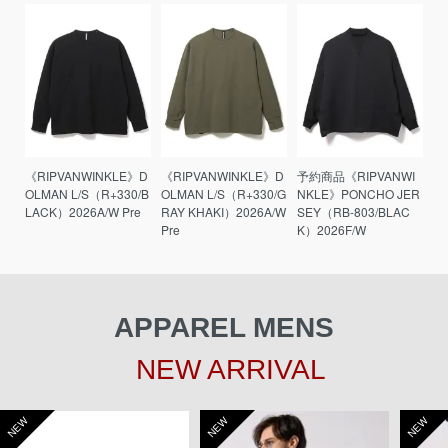
《RIPVANWINKLE》D
《RIPVANWINKLE》D
予約商品《RIPVANWI
OLMAN L/S（R+330/B
OLMAN L/S（R+330/G
NKLE》PONCHO JER
LACK）2026A/W Pre
RAY KHAKI）2026A/W
SEY（RB-803/BLAC
Pre
K）2026F/W
APPAREL MENS
NEW ARRIVAL
NEW
NEW
NEW