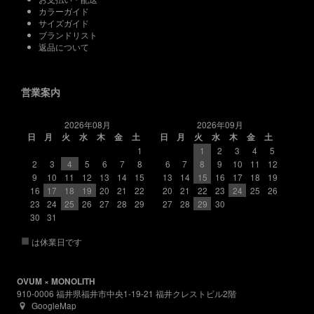
カラーガイド
サイズガイド
ブランドリスト
返品について
営業案内
2026年08月
2026年09月
日
月
火
水
木
金
土
日
月
火
水
木
金
土
1
1
2
3
4
5
2
3
4
5
6
7
8
6
7
8
9
10
11
12
9
10
11
12
13
14
15
13
14
15
16
17
18
19
16
17
18
19
20
21
22
20
21
22
23
24
25
26
23
24
25
26
27
28
29
27
28
29
30
30
31
■
は休業日です
OVUM × MONOLITH
910-0006 福井県福井市中央1-19-21 福井クレストビル2階
GoogleMap