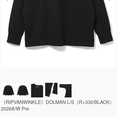
《RIPVANWINKLE》DOLMAN L/S（R+330/BLACK）
2026A/W Pre