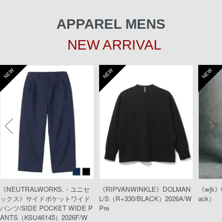
APPAREL MENS
NEW ARRIVAL
NEW
NEW
NEW
《NEUTRALWORKS.・ユニセ
《RIPVANWINKLE》DOLMAN
《wjk》t
ックス》サイドポケットワイド
L/S（R+330/BLACK）2026A/W
ack）
パンツ/SIDE POCKET WIDE P
Pre
ANTS（KSU46145）2026F/W