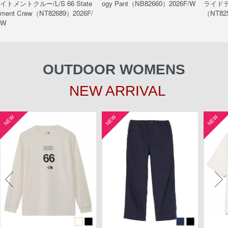
イトメントクルー/L/S 66 State
ogy Pant（NB82660）2026F/W
ライドティ
ment Crew（NT82689）2026F/
（NT82
W
OUTDOOR WOMENS
NEW ARRIVAL
NEW
NEW
NEW