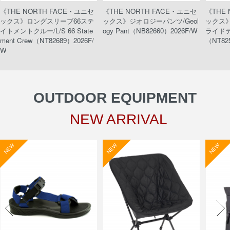
《THE NORTH FACE・ユニセ
《THE NORTH FACE・ユニセ
《THE
ックス》ロングスリーブ66ステ
ックス》ジオロジーパンツ/Geol
ックス
イトメントクルー/L/S 66 State
ogy Pant（NB82660）2026F/W
ライドティ
ment Crew（NT82689）2026F/
（NT82
W
OUTDOOR EQUIPMENT
NEW ARRIVAL
NEW
NEW
NEW