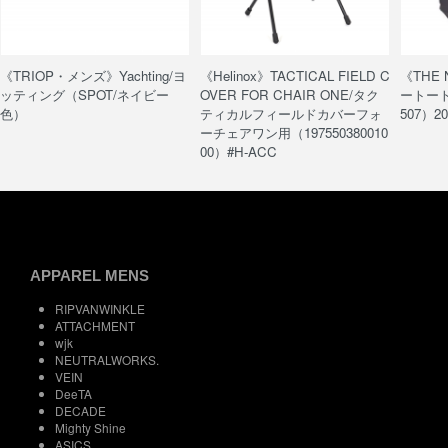
《TRIOP・メンズ》Yachting/ヨ
《Helinox》TACTICAL FIELD C
《THE
ッティング（SPOT/ネイビー
OVER FOR CHAIR ONE/タク
ートート/
色）
ティカルフィールドカバーフォ
507）20
ーチェアワン用（197550380010
00）#H-ACC
APPAREL MENS
RIPVANWINKLE
ATTACHMENT
wjk
NEUTRALWORKS.
VEIN
DeeTA
DECADE
Mighty Shine
ASICS