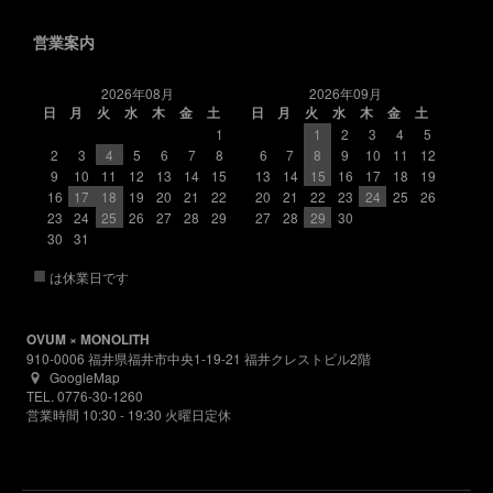
営業案内
2026年08月
2026年09月
日
月
火
水
木
金
土
日
月
火
水
木
金
土
1
1
2
3
4
5
2
3
4
5
6
7
8
6
7
8
9
10
11
12
9
10
11
12
13
14
15
13
14
15
16
17
18
19
16
17
18
19
20
21
22
20
21
22
23
24
25
26
23
24
25
26
27
28
29
27
28
29
30
30
31
■
は休業日です
OVUM × MONOLITH
910-0006 福井県福井市中央1-19-21 福井クレストビル2階
GoogleMap
TEL. 0776-30-1260
営業時間 10:30 - 19:30 火曜日定休