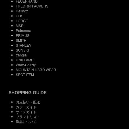
FEUERHAND
FREDRIK PACKERS
Helinox
LEKI
LODGE
MSR
Petromax
PRIMUS
SMITH
STANLEY
SUNSKI
trangia
UNIFLAME
Wolf&Grizzly
MOUNTAIN HARD WEAR
SPOT ITEM
SHOPPING GUIDE
お支払い・配送
カラーガイド
サイズガイド
ブランドリスト
返品について