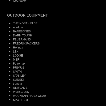
icebreaker
OUTDOOR EQUIPMENT
THE NORTH FACE
Aladdin
BAREBONES
DARN TOUGH
FEUERHAND
FREDRIK PACKERS
Helinox
LEKI
LODGE
MSR
Petromax
PRIMUS
SMITH
STANLEY
SUNSKI
trangia
UNIFLAME
Wolf&Grizzly
MOUNTAIN HARD WEAR
SPOT ITEM