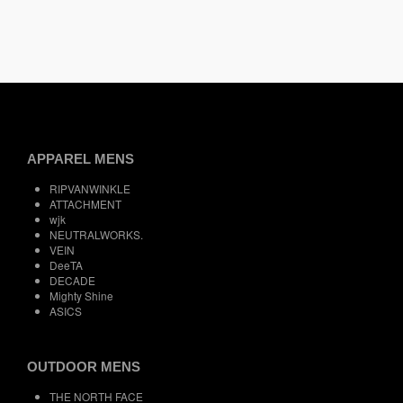
APPAREL MENS
RIPVANWINKLE
ATTACHMENT
wjk
NEUTRALWORKS.
VEIN
DeeTA
DECADE
Mighty Shine
ASICS
OUTDOOR MENS
THE NORTH FACE