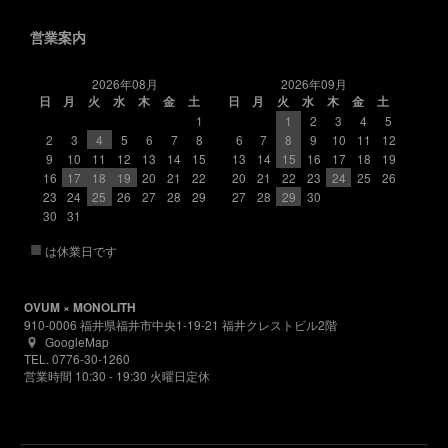
営業案内
2026年08月
2026年09月
日
月
火
水
木
金
土
日
月
火
水
木
金
土
1
1
2
3
4
5
2
3
4
5
6
7
8
6
7
8
9
10
11
12
9
10
11
12
13
14
15
13
14
15
16
17
18
19
16
17
18
19
20
21
22
20
21
22
23
24
25
26
23
24
25
26
27
28
29
27
28
29
30
30
31
■
は休業日です
OVUM × MONOLITH
910-0006 福井県福井市中央1-19-21 福井クレストビル2階
GoogleMap
TEL. 0776-30-1260
営業時間 10:30 - 19:30 火曜日定休