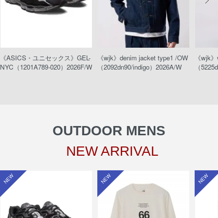
《ASICS・ユニセックス》GEL-
《wjk》denim jacket type1 /OW
《wjk》w
NYC（1201A789-020）2026F/W
（2092dn90/indigo）2026A/W
（5225d
OUTDOOR MENS
NEW ARRIVAL
NEW
NEW
NEW