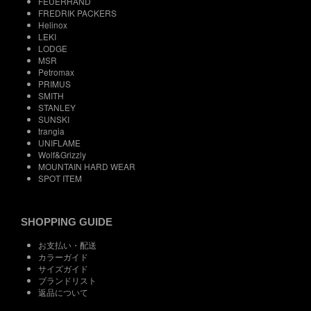
FEUERHAND
FREDRIK PACKERS
Helinox
LEKI
LODGE
MSR
Petromax
PRIMUS
SMITH
STANLEY
SUNSKI
trangia
UNIFLAME
Wolf&Grizzly
MOUNTAIN HARD WEAR
SPOT ITEM
SHOPPING GUIDE
お支払い・配送
カラーガイド
サイズガイド
ブランドリスト
返品について