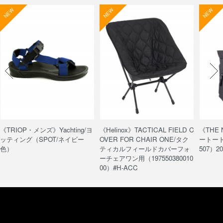
NEW
NEW
NEW
《TRIOP・メンズ》Yachting/ヨ
《Helinox》TACTICAL FIELD C
《THE
ッティング（SPOT/ネイビー
OVER FOR CHAIR ONE/タク
ートート/
色）
ティカルフィールドカバーフォ
507）20
ーチェアワン用（197550380010
00）#H-ACC