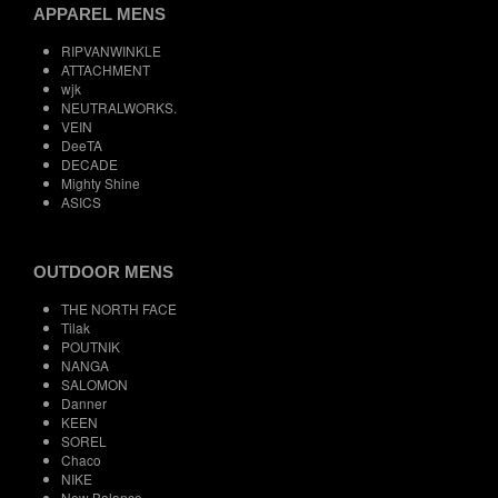
APPAREL MENS
RIPVANWINKLE
ATTACHMENT
wjk
NEUTRALWORKS.
VEIN
DeeTA
DECADE
Mighty Shine
ASICS
OUTDOOR MENS
THE NORTH FACE
Tilak
POUTNIK
NANGA
SALOMON
Danner
KEEN
SOREL
Chaco
NIKE
New Balance