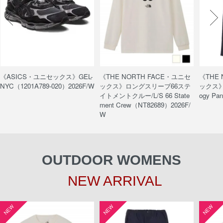
《ASICS・ユニセックス》GEL-
《THE NORTH FACE・ユニセ
《THE
NYC（1201A789-020）2026F/W
ックス》ロングスリーブ66ステ
ックス》
イトメントクルー/L/S 66 State
ogy Pa
ment Crew（NT82689）2026F/
W
OUTDOOR WOMENS
NEW ARRIVAL
NEW
NEW
NEW