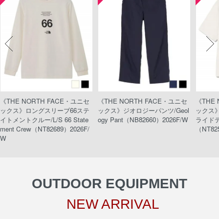
《THE NORTH FACE・ユニセ
《THE NORTH FACE・ユニセ
《THE
ックス》ロングスリーブ66ステ
ックス》ジオロジーパンツ/Geol
ックス
イトメントクルー/L/S 66 State
ogy Pant（NB82660）2026F/W
ライドティ
ment Crew（NT82689）2026F/
（NT82
W
OUTDOOR EQUIPMENT
NEW ARRIVAL