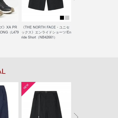
ズ》XA PR
《THE NORTH FACE・ユニセ
《POUTNIK・メンズ》Shiva
ELONG（L479
ックス》エンライドショーツ/En
chnical Top S/S / シヴァテ
ride Short（NB42661）
カルトップショートスリーブ
3147/ブラック色）
AL
NEW
NEW