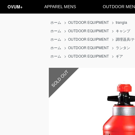
OVUM+
APPAREL MENS
OUTDOOR MEN
ホーム
>
OUTDOOR EQUIPMENT
>
trangia
ホーム
>
OUTDOOR EQUIPMENT
>
キャンプ
ホーム
>
OUTDOOR EQUIPMENT
>
調理器具/
ホーム
>
OUTDOOR EQUIPMENT
>
ランタン
ホーム
>
OUTDOOR EQUIPMENT
>
ギア
SOLD OUT