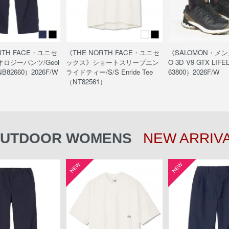
RTH FACE・ユニセ
《THE NORTH FACE・ユニセ
《SALOMON・メン
ロジーパンツ/Geol
ックス》ショートスリーブエン
O 3D V9 GTX LIF
NB82660）2026F/W
ライドティー/S/S Enride Tee
63800）2026F/W
（NT82561）
UTDOOR WOMENS
NEW ARRIV
NEW
NEW