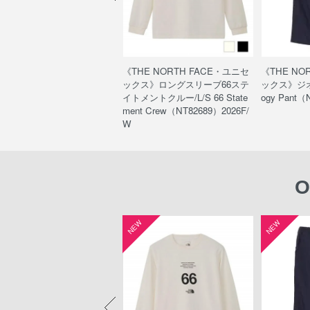
HE NORTH FACE・ユニセ
《THE NORTH FACE・ユニセ
《THE NO
クス》ウッドランドウールパ
ックス》ロングスリーブ66ステ
ックス》ジオ
/Woodland Wool Pant（NB
イトメントクルー/L/S 66 State
ogy Pant（
560）
ment Crew（NT82689）2026F/
W
O
W
NEW
NEW