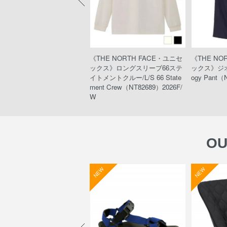
HE NORTH FACE・ウィメ
《THE NORTH FACE・ユニセ
《THE NO
ズ》エクスペディションショ
ックス》ロングスリーブ66ステ
ックス》ジオ
トスリーブドライドットクル
イトメントクルー/L/S 66 State
ogy Pant（
xpedition S/S Dry Dot Crew
ment Crew（NT82689）2026F/
T12324）#SUMMIT
W
OU
W
NEW
NEW