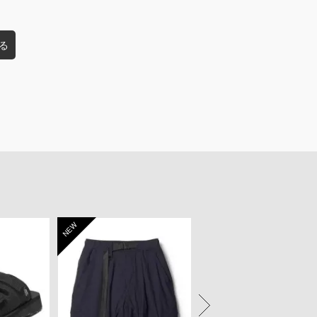
る
NEW
NEW