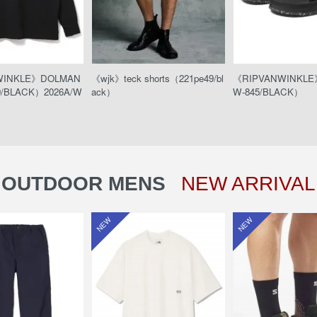
WINKLE》DOLMAN
《wjk》teck shorts（221pe49/bl
《RIPVANWINKL
0/BLACK）2026A/W
ack）
W-845/BLACK）
OUTDOOR MENS
NEW ARRIVAL
NEW
NEW