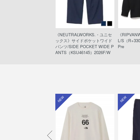
TTACHMENT》レーヨン/ナ
《NEUTRALWORKS.・ユニセ
《RIPVAN
ロンローン レイヤードショー
ックス》サイドポケットワイド
L/S（R+33
ンツ（AP41-013/BLACK）
パンツ/SIDE POCKET WIDE P
Pre
ANTS（KSU46145）2026F/W
W
NEW
NEW