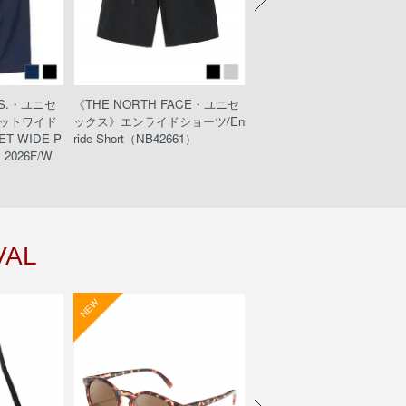
KS.・ユニセ
《THE NORTH FACE・ユニセ
《KEEN・ウィメンズ》UNE
ットワイド
ックス》エンライドショーツ/En
PLT/ユニークピーエルティ
T WIDE P
ride Short（NB42661）
032211/Black/Black）
2026F/W
VAL
NEW
NEW