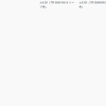
ル0.5ℓ（TR-506105/オリー
ル0.5ℓ（TR-50600
ブ色）
色）