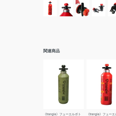
関連商品
《trangia》フューエルボト
《trangia》フュー