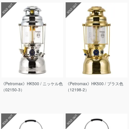
SOLD OUT
SOLD OUT
《Petromax》HK500 / ニッケル色
《Petromax》HK500 / ブラス色
（02150-3）
（12198-2）
SOLD OUT
SOLD OUT