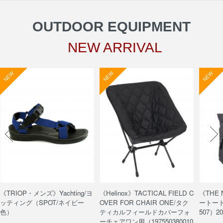
OUTDOOR EQUIPMENT
NEW ARRIVAL
NEW
NEW
NEW
《TRIOP・メンズ》Yachting/ヨ
《Helinox》TACTICAL FIELD C
《THE
ッティング（SPOT/ネイビー
OVER FOR CHAIR ONE/タク
ートート/
色）
ティカルフィールドカバーフォ
507）20
ーチェアワン用（197550380010