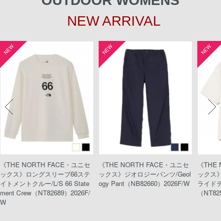
OUTDOOR WOMENS
NEW ARRIVAL
NEW
NEW
NEW
《THE NORTH FACE・ユニセ
《THE NORTH FACE・ユニセ
《THE
ックス》ロングスリーブ66ステ
ックス》ジオロジーパンツ/Geol
ックス
イトメントクルー/L/S 66 State
ogy Pant（NB82660）2026F/W
ライドティ
ment Crew（NT82689）2026F/
（NT82
W