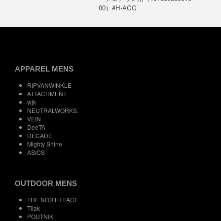
00）#H-ACC
APPAREL MENS
RIPVANWINKLE
ATTACHMENT
wjk
NEUTRALWORKS.
VEIN
DeeTA
DECADE
Mighty Shine
ASICS
OUTDOOR MENS
THE NORTH FACE
Tilak
POUTNIK