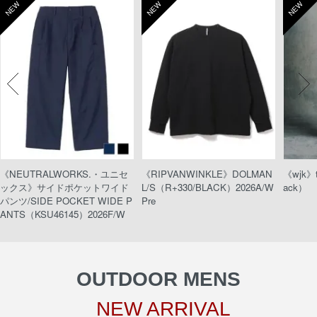
NEW
NEW
NEW
《NEUTRALWORKS.・ユニセ
《RIPVANWINKLE》DOLMAN
《wjk》t
ックス》サイドポケットワイド
L/S（R+330/BLACK）2026A/W
ack）
パンツ/SIDE POCKET WIDE P
Pre
ANTS（KSU46145）2026F/W
OUTDOOR MENS
NEW ARRIVAL