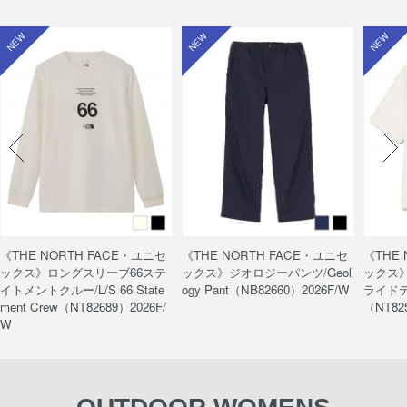
NEW
NEW
NEW
《THE NORTH FACE・ユニセ
《THE NORTH FACE・ユニセ
《THE
ックス》ロングスリーブ66ステ
ックス》ジオロジーパンツ/Geol
ックス
イトメントクルー/L/S 66 State
ogy Pant（NB82660）2026F/W
ライドティ
ment Crew（NT82689）2026F/
（NT82
W