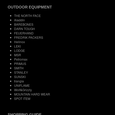
OUTDOOR EQUIPMENT
THE NORTH FACE
Aladdin
BAREBONES
DARN TOUGH
FEUERHAND
FREDRIK PACKERS
Helinox
LEKI
LODGE
MSR
Petromax
PRIMUS
SMITH
STANLEY
SUNSKI
trangia
UNIFLAME
Wolf&Grizzly
MOUNTAIN HARD WEAR
SPOT ITEM
SHOPPING GUIDE