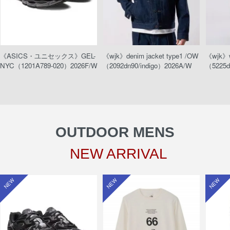
《ASICS・ユニセックス》GEL-
《wjk》denim jacket type1 /OW
《wjk》w
NYC（1201A789-020）2026F/W
（2092dn90/indigo）2026A/W
（5225d
OUTDOOR MENS
NEW ARRIVAL
NEW
NEW
NEW