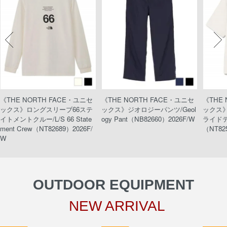
《THE NORTH FACE・ユニセ
《THE NORTH FACE・ユニセ
《THE
ックス》ロングスリーブ66ステ
ックス》ジオロジーパンツ/Geol
ックス
イトメントクルー/L/S 66 State
ogy Pant（NB82660）2026F/W
ライドティ
ment Crew（NT82689）2026F/
（NT82
W
OUTDOOR EQUIPMENT
NEW ARRIVAL