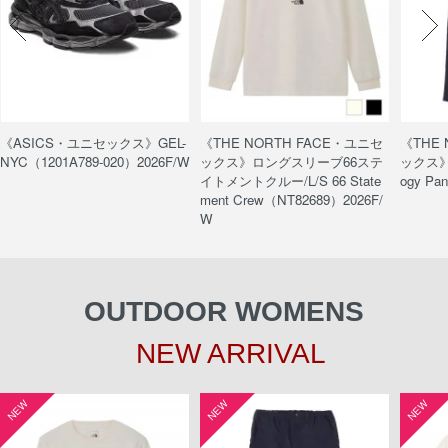
《ASICS・ユニセックス》GEL-
《THE NORTH FACE・ユニセ
《THE
NYC（1201A789-020）2026F/W
ックス》ロングスリーブ66ステ
ックス》
イトメントクルー/L/S 66 State
ogy Pa
ment Crew（NT82689）2026F/
W
OUTDOOR WOMENS
NEW ARRIVAL
NEW
NEW
NEW