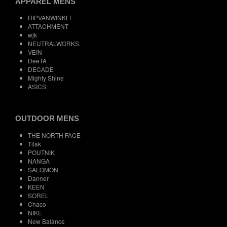
APPAREL MENS
RIPVANWINKLE
ATTACHMENT
wjk
NEUTRALWORKS.
VEIN
DeeTA
DECADE
Mighty Shine
ASICS
OUTDOOR MENS
THE NORTH FACE
Tilak
POUTNIK
NANGA
SALOMON
Danner
KEEN
SOREL
Chaco
NIKE
New Balance