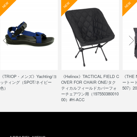
NEW
NEW
NEW
《TRIOP・メンズ》Yachting/ヨ
《Helinox》TACTICAL FIELD C
《THE
ッティング（SPOT/ネイビー
OVER FOR CHAIR ONE/タク
ートート/
色）
ティカルフィールドカバーフォ
507）20
ーチェアワン用（197550380010
00）#H-ACC