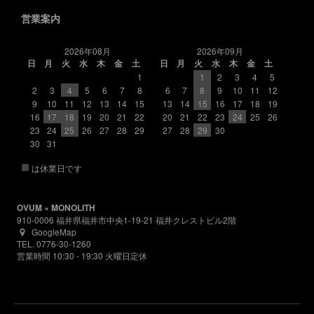
営業案内
2026年08月
2026年09月
日
月
火
水
木
金
土
日
月
火
水
木
金
土
1
1
2
3
4
5
2
3
4
5
6
7
8
6
7
8
9
10
11
12
9
10
11
12
13
14
15
13
14
15
16
17
18
19
16
17
18
19
20
21
22
20
21
22
23
24
25
26
23
24
25
26
27
28
29
27
28
29
30
30
31
■
は休業日です
OVUM × MONOLITH
910-0006 福井県福井市中央1-19-21 福井クレストビル2階
GoogleMap
TEL. 0776-30-1260
営業時間 10:30 - 19:30 火曜日定休