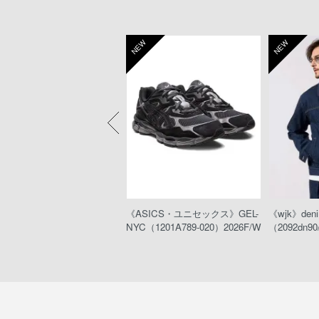
W
NEW
NEW
eeTA》MARLON RIGID（D
《ASICS・ユニセックス》GEL-
《wjk》denim
012-N00）
NYC（1201A789-020）2026F/W
（2092dn90