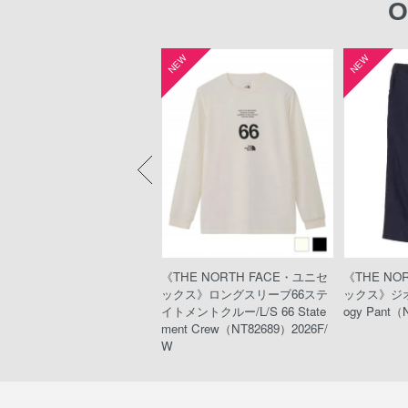
O
W
NEW
NEW
HE NORTH FACE・ウィメ
《THE NORTH FACE・ユニセ
《THE NO
ズ》エクスペディションショ
ックス》ロングスリーブ66ステ
ックス》ジオ
トスリーブドライドットクル
イトメントクルー/L/S 66 State
ogy Pant（
xpedition S/S Dry Dot Crew
ment Crew（NT82689）2026F/
T12324）#SUMMIT
W