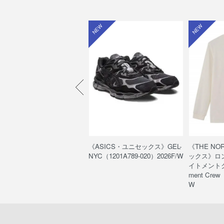
W
NEW
NEW
HE NORTH FACE・キッ
《ASICS・ユニセックス》GEL-
《THE NO
》ヌプシ ブーティ ウォーター
NYC（1201A789-020）2026F/W
ックス》ロ
フ /K Nuptse Bootie WP
イトメントクルー
FJ52287）
ment Crew
W