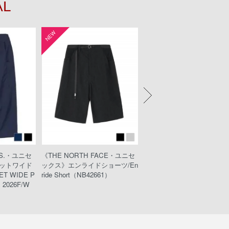
AL
NEW
NEW
KS.・ユニセ
《THE NORTH FACE・ユニセ
《KEEN・ウィメンズ》UNE
ットワイド
ックス》エンライドショーツ/En
PLT/ユニークピーエルティ
T WIDE P
ride Short（NB42661）
032211/Black/Black）
2026F/W