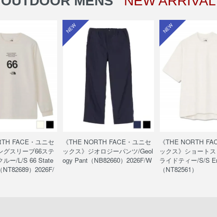
OUTDOOR MENS
NEW ARRIVAL
NEW
NEW
RTH FACE・ユニセ
《THE NORTH FACE・ユニセ
《THE NORTH F
ングスリーブ66ステ
ックス》ジオロジーパンツ/Geol
ックス》ショートス
/L/S 66 State
ogy Pant（NB82660）2026F/W
ライドティー/S/S Enr
（NT82689）2026F/
（NT82561）