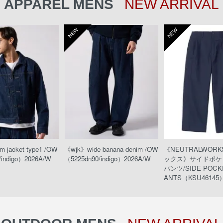
APPAREL MENS
NEW ARRIVAL
NEW
NEW
 jacket type1 /OW
《wjk》wide banana denim /OW
《NEUTRALWOR
/indigo）2026A/W
（5225dn90/indigo）2026A/W
ックス》サイドポケ
パンツ/SIDE POCKE
ANTS（KSU46145）