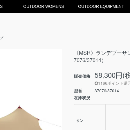
S
OUTDOOR WOMENS
OUTDOOR EQUIPMENT
ープ
《MSR》ランデブーサン
7076/37014）
58,300円(
販売価格
1166ポイント還
型番
37076/37014
在庫状況
タン