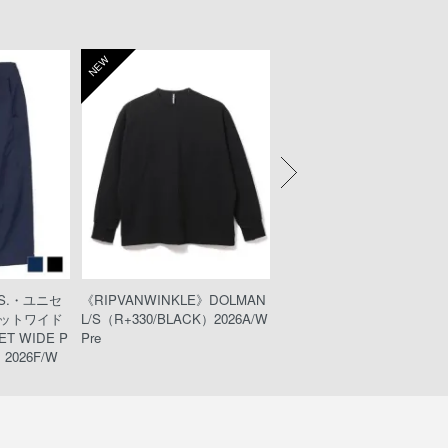
NEW
NEW
KS.・ユニセ
《RIPVANWINKLE》DOLMAN
《wjk》teck shorts（221pe49
ットワイド
L/S（R+330/BLACK）2026A/W
ack）
T WIDE P
Pre
2026F/W