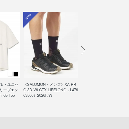
NEW
NEW
ACE・ユニセ
《SALOMON・メンズ》XA PR
《THE NORTH FACE・ユ
リーブエン
O 3D V9 GTX LIFELONG（L479
ックス》エンライドショーツ/
ide Tee
63800）2026F/W
ride Short（NB42661）